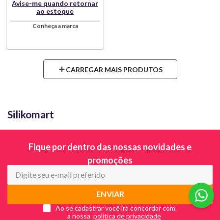
Avise-me quando retornar
ao estoque
Conheça a marca
Silikomart
Fique por dentro das nossas novidades e
promoções
ENVIAR
Ao se cadastrar você irá concordar com
a nossa