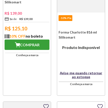
Silikomart
R$
139
,
00
-10% Pix
1
x
R$
139
,
00
R$
125,10
Forma Charlotte 816 ml
10
% OFF
no boleto
Silikomart
COMPRAR
Produto Indisponível
Conheça a marca
Avise-me quando retornar
ao estoque
Conheça a marca