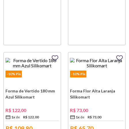
-10% Pix
-10% Pix
Forma de Vertido 180 mm
Forma Flor Alta Laranja
Azul Silikomart
Silikomart
R$
122
,
00
R$
73
,
00
1
x
R$
122
,
00
1
x
R$
73
,
00
R$
109,80
R$
65,70