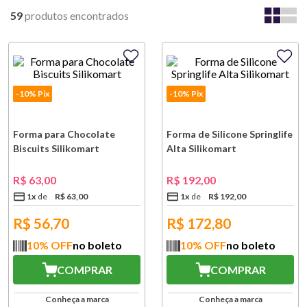
59
produtos
-10% Pix
-10% Pix
Forma para Chocolate
Forma de Silicone Springlife
Biscuits Silikomart
Alta Silikomart
R$
63
,
00
R$
192
,
00
1
x
R$
63
,
00
1
x
R$
192
,
00
R$
56,70
R$
172,80
10
% OFF
no boleto
10
% OFF
no boleto
COMPRAR
COMPRAR
Conheça a marca
Conheça a marca