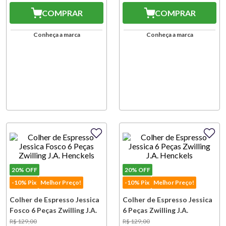
COMPRAR
COMPRAR
Conheça a marca
Conheça a marca
20%
OFF
20%
OFF
-10% Pix
Melhor Preço!
-10% Pix
Melhor Preço!
Colher de Espresso Jessica
Colher de Espresso Jessica
Fosco 6 Peças Zwilling J.A.
6 Peças Zwilling J.A.
Henckels
Henckels
R$
129
,
00
R$
129
,
00