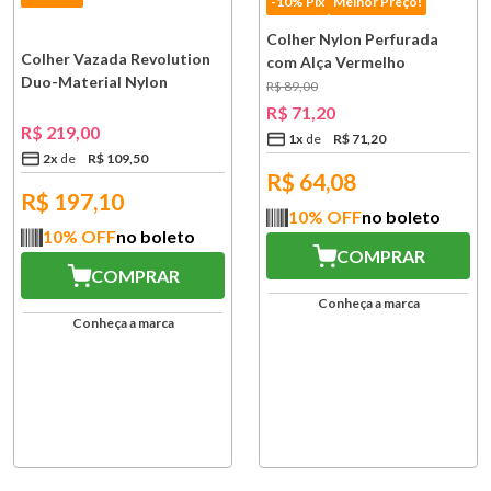
-10% Pix
Melhor Preço!
Colher Nylon Perfurada
Colher Vazada Revolution
com Alça Vermelho
Duo-Material Nylon
Kitchenaid
R$
89
,
00
Vermelho Le Creuset
R$
71
,
20
R$
219
,
00
1
x
R$
71
,
20
2
x
R$
109
,
50
R$
64,08
R$
197,10
10
% OFF
no boleto
10
% OFF
no boleto
COMPRAR
COMPRAR
Conheça a marca
Conheça a marca