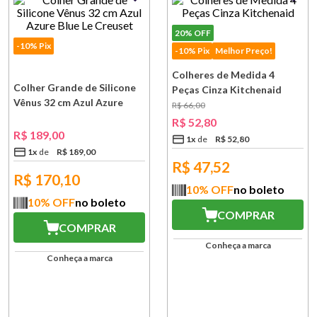
20%
OFF
-10% Pix
-10% Pix
Melhor Preço!
Colheres de Medida 4
Colher Grande de Silicone
Peças Cinza Kitchenaid
Vênus 32 cm Azul Azure
R$
66
,
00
Blue Le Creuset
R$
52
,
80
R$
189
,
00
1
x
R$
52
,
80
1
x
R$
189
,
00
R$
47,52
R$
170,10
10
% OFF
no boleto
10
% OFF
no boleto
COMPRAR
COMPRAR
Conheça a marca
Conheça a marca