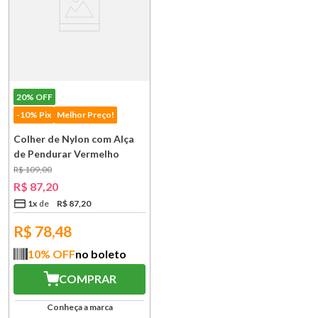
20%
OFF
-10% Pix
Melhor Preço!
Colher de Nylon com Alça
de Pendurar Vermelho
Empire Kitchenaid
R$
109
,
00
R$
87
,
20
1
x
R$
87
,
20
R$
78,48
10
% OFF
no boleto
COMPRAR
Conheça a marca