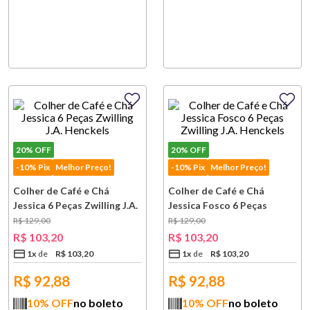
20%
OFF
20%
OFF
-10% Pix
Melhor Preço!
-10% Pix
Melhor Preço!
Colher de Café e Chá
Colher de Café e Chá
Jessica 6 Peças Zwilling J.A.
Jessica Fosco 6 Peças
Henckels
Zwilling J.A. Henckels
R$
129
,
00
R$
129
,
00
R$
103
,
20
R$
103
,
20
1
x
R$
103
,
20
1
x
R$
103
,
20
R$
92,88
R$
92,88
10
% OFF
no boleto
10
% OFF
no boleto