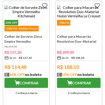
20%
OFF
-10% Pix
-10% Pix
Melhor Preço!
Colher de Sorvete Zinco
Colher para Macarrão
Empire Vermelho
Revolution Duo-Material
Kitchenaid
Nylon Vermelha Le Creuset
R$
159
,
00
R$
127
,
20
R$
209
,
00
1
x
R$
127
,
20
2
x
R$
104
,
50
R$
114,48
R$
188,10
10
% OFF
no boleto
10
% OFF
no boleto
COMPRAR
COMPRAR
Conheça a marca
Conheça a marca