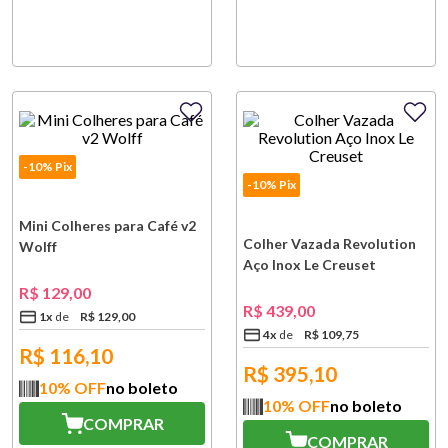
-10% Pix
-10% Pix
Mini Colheres para Café v2
Colher Vazada Revolution
Wolff
Aço Inox Le Creuset
R$
129
,
00
R$
439
,
00
1
x
R$
129
,
00
4
x
R$
109
,
75
R$
116,10
R$
395,10
10
% OFF
no boleto
10
% OFF
no boleto
COMPRAR
COMPRAR