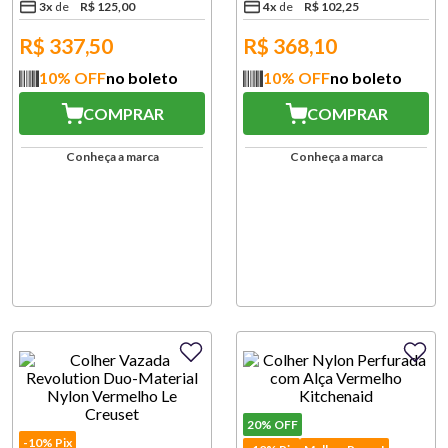
3
x
R$
125
,
00
4
x
R$
102
,
25
R$
337,50
R$
368,10
10
% OFF
no boleto
10
% OFF
no boleto
COMPRAR
COMPRAR
Conheça a marca
Conheça a marca
20%
OFF
-10% Pix