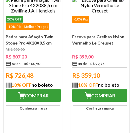
20%
OFF
-10% Pix
-10% Pix
Melhor Preço!
Pedra para Afiação Twin
Escova para Grelhas Nylon
Stone Pro 4X20X8,5 cm
Vermelho Le Creuset
Zwilling J.A. Henckels
R$
1
.
009
,
00
R$
807
,
20
R$
399
,
00
8
x
R$
100
,
90
4
x
R$
99
,
75
R$
726,48
R$
359,10
10
% OFF
no boleto
10
% OFF
no boleto
COMPRAR
COMPRAR
Conheça a marca
Conheça a marca