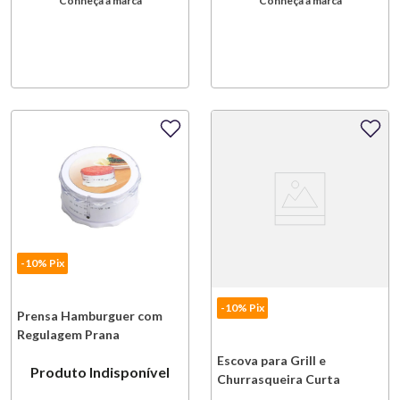
Conheça a marca
Conheça a marca
-10% Pix
-10% Pix
Prensa Hamburguer com
Regulagem Prana
Escova para Grill e
Produto Indisponível
Churrasqueira Curta
Outset