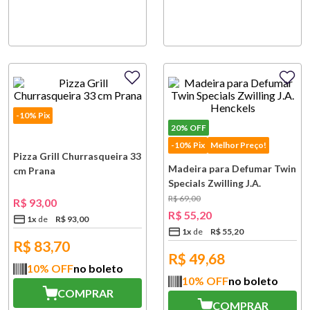
-10% Pix
20%
OFF
-10% Pix
Melhor Preço!
Pizza Grill Churrasqueira 33
Madeira para Defumar Twin
cm Prana
Specials Zwilling J.A.
Henckels
R$
69
,
00
R$
93
,
00
R$
55
,
20
1
x
R$
93
,
00
1
x
R$
55
,
20
R$
83,70
R$
49,68
10
% OFF
no boleto
10
% OFF
no boleto
COMPRAR
COMPRAR