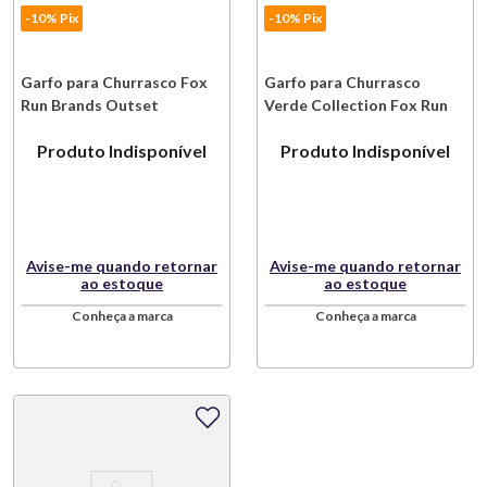
-10% Pix
-10% Pix
Garfo para Churrasco Fox
Garfo para Churrasco
Run Brands Outset
Verde Collection Fox Run
Brands Outset
Produto Indisponível
Produto Indisponível
Avise-me quando retornar
Avise-me quando retornar
ao estoque
ao estoque
Conheça a marca
Conheça a marca