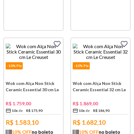
-10% Pix
-10% Pix
Wok com Alça Non Stick
Wok com Alça Non Stick
Ceramic Essential 30 cm Le
Ceramic Essential 32 cm Le
Creuset
Creuset
R$
1
.
759
,
00
R$
1
.
869
,
00
10
x
R$
175
,
90
10
x
R$
186
,
90
R$
1.583,10
R$
1.682,10
10
% OFF
no boleto
10
% OFF
no boleto