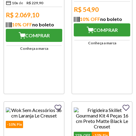
10
x
R$
229
,
90
R$
54,90
R$
2.069,10
10
% OFF
no boleto
10
% OFF
no boleto
COMPRAR
COMPRAR
Conheça a marca
Conheça a marca
-10% Pix
25%
OFF
-10% Pix