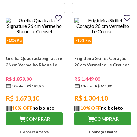
-10% Pix
-10% Pix
Grelha Quadrada Signature
Frigideira Skillet Coração
26 cm Vermelho Rhone Le
26 cm Vermelho Le Creuset
Creuset
R$
1
.
859
,
00
R$
1
.
449
,
00
10
x
R$
185
,
90
10
x
R$
144
,
90
R$
1.673,10
R$
1.304,10
10
% OFF
no boleto
10
% OFF
no boleto
COMPRAR
COMPRAR
Conheça a marca
Conheça a marca