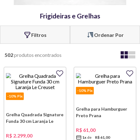
Frigideiras e Grelhas
Ordenar Por
502
produtos
-10% Pix
-10% Pix
Grelha para Hamburguer
Grelha Quadrada Signature
Preto Prana
Funda 30 cm Laranja Le
Creuset
R$
61
,
00
R$
2
.
299
,
00
1
x
R$
61
,
00