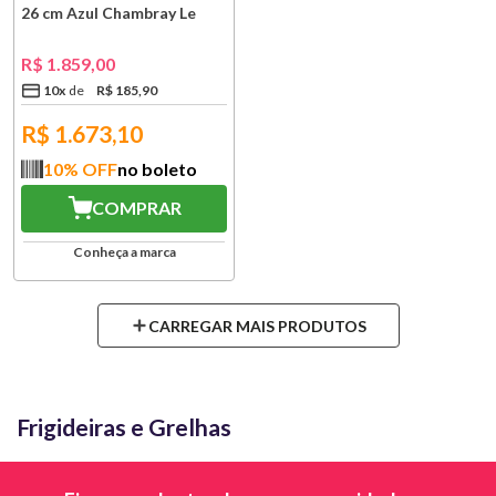
26 cm Azul Chambray Le
Creuset
R$
1
.
859
,
00
10
x
R$
185
,
90
R$
1.673,10
10
% OFF
no boleto
COMPRAR
Conheça a marca
Frigideiras e Grelhas