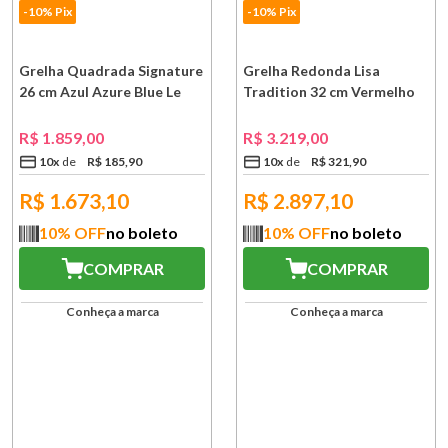
-10% Pix
-10% Pix
Grelha Quadrada Signature
Grelha Redonda Lisa
26 cm Azul Azure Blue Le
Tradition 32 cm Vermelho
Creuset
Le Creuset
R$
1
.
859
,
00
R$
3
.
219
,
00
10
x
R$
185
,
90
10
x
R$
321
,
90
R$
1.673,10
R$
2.897,10
10
% OFF
no boleto
10
% OFF
no boleto
COMPRAR
COMPRAR
Conheça a marca
Conheça a marca