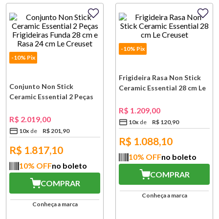
-10% Pix
-10% Pix
Frigideira Rasa Non Stick
Conjunto Non Stick
Ceramic Essential 28 cm Le
Ceramic Essential 2 Peças
Creuset
Frigideiras Funda 28 cm e
R$
1
.
209
,
00
Rasa 24 cm Le Creuset
R$
2
.
019
,
00
10
x
R$
120
,
90
10
x
R$
201
,
90
R$
1.088,10
R$
1.817,10
10
% OFF
no boleto
10
% OFF
no boleto
COMPRAR
COMPRAR
Conheça a marca
Conheça a marca