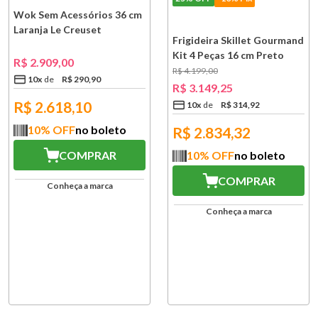
Wok Sem Acessórios 36 cm
Laranja Le Creuset
Frigideira Skillet Gourmand
Kit 4 Peças 16 cm Preto
R$
2
.
909
,
00
Matte Black Le Creuset
R$
4
.
199
,
00
10
x
R$
290
,
90
R$
3
.
149
,
25
R$
2.618,10
10
x
R$
314
,
92
10
% OFF
no boleto
R$
2.834,32
COMPRAR
10
% OFF
no boleto
COMPRAR
Conheça a marca
Conheça a marca