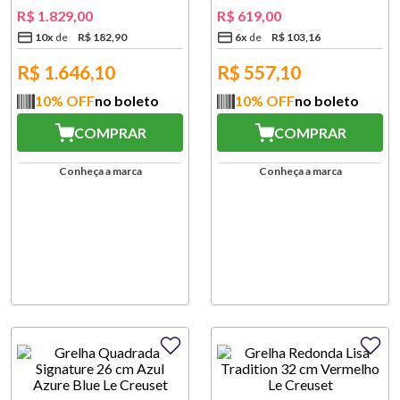
R$
1
.
829
,
00
R$
619
,
00
10
x
R$
182
,
90
6
x
R$
103
,
16
R$
1.646,10
R$
557,10
10
% OFF
no boleto
10
% OFF
no boleto
COMPRAR
COMPRAR
Conheça a marca
Conheça a marca