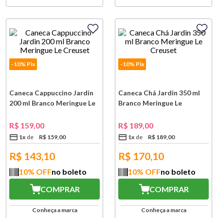
-10% Pix
-10% Pix
Caneca Cappuccino Jardin
Caneca Chá Jardin 350 ml
200 ml Branco Meringue Le
Branco Meringue Le
Creuset
Creuset
R$
159
,
00
R$
189
,
00
1
x
R$
159
,
00
1
x
R$
189
,
00
R$
143,10
R$
170,10
10
% OFF
no boleto
10
% OFF
no boleto
COMPRAR
COMPRAR
Conheça a marca
Conheça a marca