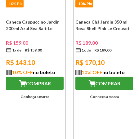
-10% Pix
-10% Pix
Caneca Cappuccino Jardin
Caneca Chá Jardin 350 ml
200 ml Azul Sea Salt Le
Rosa Shell Pink Le Creuset
Creuset
R$
159
,
00
R$
189
,
00
1
x
R$
159
,
00
1
x
R$
189
,
00
R$
143,10
R$
170,10
10
% OFF
no boleto
10
% OFF
no boleto
COMPRAR
COMPRAR
Conheça a marca
Conheça a marca