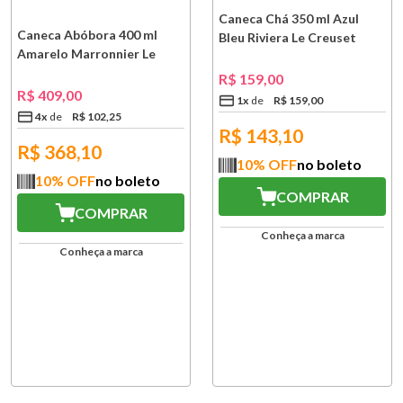
Caneca Chá 350 ml Azul
Caneca Abóbora 400 ml
Bleu Riviera Le Creuset
Amarelo Marronnier Le
Creuset
R$
159
,
00
R$
409
,
00
1
x
R$
159
,
00
4
x
R$
102
,
25
R$
143,10
R$
368,10
10
% OFF
no boleto
10
% OFF
no boleto
COMPRAR
COMPRAR
Conheça a marca
Conheça a marca