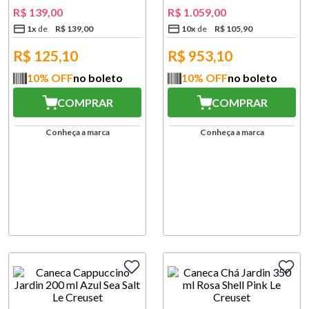
R$
139
,
00
R$
1
.
059
,
00
1
x
R$
139
,
00
10
x
R$
105
,
90
R$
125,10
R$
953,10
10
% OFF
no boleto
10
% OFF
no boleto
COMPRAR
COMPRAR
Conheça a marca
Conheça a marca