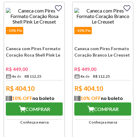
-10% Pix
-10% Pix
Caneca com Pires Formato
Caneca com Pires Formato
Coração Rosa Shell Pink Le
Coração Branco Le Creuset
Creuset
R$
449
,
00
R$
449
,
00
4
x
R$
112
,
25
4
x
R$
112
,
25
R$
404,10
R$
404,10
10
% OFF
no boleto
10
% OFF
no boleto
COMPRAR
COMPRAR
Conheça a marca
Conheça a marca