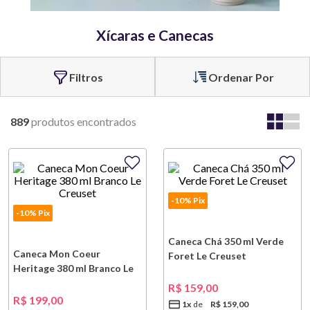
Xícaras e Canecas
Ordenar Por
889
produtos
-10% Pix
-10% Pix
Caneca Chá 350 ml Verde
Caneca Mon Coeur
Foret Le Creuset
Heritage 380 ml Branco Le
Creuset
R$
159
,
00
R$
199
,
00
1
x
R$
159
,
00