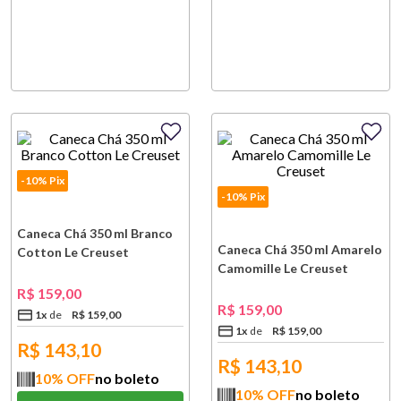
-10% Pix
-10% Pix
Caneca Chá 350 ml Branco
Caneca Chá 350 ml Amarelo
Cotton Le Creuset
Camomille Le Creuset
R$
159
,
00
R$
159
,
00
1
x
R$
159
,
00
1
x
R$
159
,
00
R$
143,10
R$
143,10
10
% OFF
no boleto
10
% OFF
no boleto