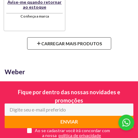
Avise-me quando retornar
ao estoque
Conheça a marca
Weber
Fique por dentro das nossas novidades e
promoções
ENVIAR
Ao se cadastrar você irá concordar com
a nossa