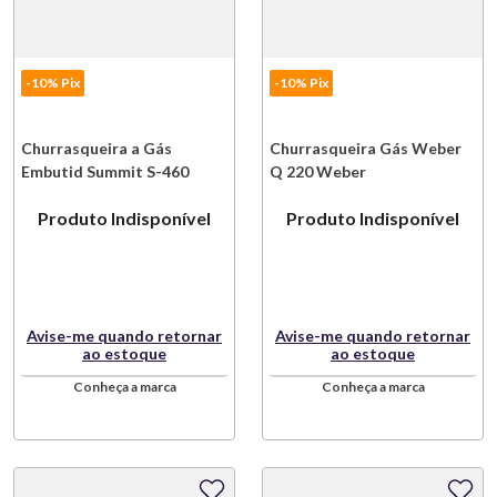
-10% Pix
-10% Pix
Churrasqueira a Gás
Churrasqueira Gás Weber
Embutid Summit S-460
Q 220 Weber
Weber
Produto Indisponível
Produto Indisponível
Avise-me quando retornar
Avise-me quando retornar
ao estoque
ao estoque
Conheça a marca
Conheça a marca