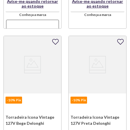
Avise-me quando retornar
Avise-me quando retornar
ao estoque
ao estoque
Conheça a marca
Conheça a marca
-10% Pix
-10% Pix
Torradeira Icona Vintage
Torradeira Icona Vintage
127V Bege Delonghi
127V Preta Delonghi