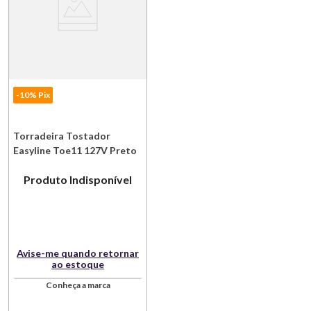
-10% Pix
Torradeira Tostador
Easyline Toe11 127V Preto
Electrolux
Produto Indisponível
Avise-me quando retornar
ao estoque
Conheça a marca