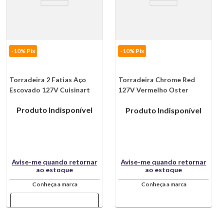
-10% Pix
-10% Pix
Torradeira 2 Fatias Aço
Torradeira Chrome Red
Escovado 127V Cuisinart
127V Vermelho Oster
Produto Indisponível
Produto Indisponível
Avise-me quando retornar
Avise-me quando retornar
ao estoque
ao estoque
Conheça a marca
Conheça a marca