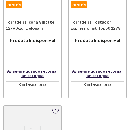
-10% Pix
-10% Pix
Torradeira Icona Vintage
Torradeira Tostador
127V Azul Delonghi
Expressionist Top50 127V
Aço Inox Electrolux
Produto Indisponível
Produto Indisponível
Avise-me quando retornar
Avise-me quando retornar
ao estoque
ao estoque
Conheça a marca
Conheça a marca