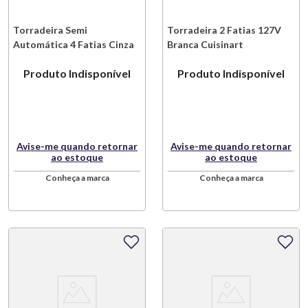
Torradeira Semi
Torradeira 2 Fatias 127V
Automática 4 Fatias Cinza
Branca Cuisinart
Kitchenaid
Produto Indisponível
Produto Indisponível
Avise-me quando retornar
Avise-me quando retornar
ao estoque
ao estoque
Conheça a marca
Conheça a marca