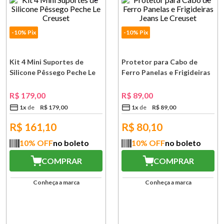
-10% Pix
-10% Pix
Kit 4 Mini Suportes de
Protetor para Cabo de
Silicone Pêssego Peche Le
Ferro Panelas e Frigideiras
Creuset
Jeans Le Creuset
R$
179
,
00
R$
89
,
00
1
x
R$
179
,
00
1
x
R$
89
,
00
R$
161,10
R$
80,10
10
% OFF
no boleto
10
% OFF
no boleto
COMPRAR
COMPRAR
Conheça a marca
Conheça a marca