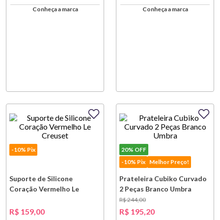
Conheça a marca
Conheça a marca
-10% Pix
20%
OFF
-10% Pix
Melhor Preço!
Suporte de Silicone
Prateleira Cubiko Curvado
Coração Vermelho Le
2 Peças Branco Umbra
Creuset
R$
244
,
00
R$
159
,
00
R$
195
,
20