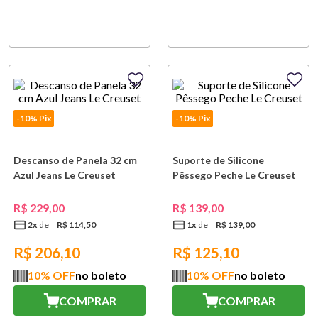
-10% Pix
-10% Pix
Descanso de Panela 32 cm
Suporte de Silicone
Azul Jeans Le Creuset
Pêssego Peche Le Creuset
R$
229
,
00
R$
139
,
00
2
x
R$
114
,
50
1
x
R$
139
,
00
R$
206,10
R$
125,10
10
% OFF
no boleto
10
% OFF
no boleto
COMPRAR
COMPRAR