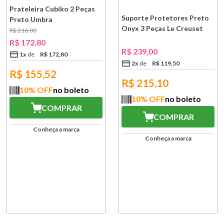
Prateleira Cubiko 2 Peças
Suporte Protetores Preto
Preto Umbra
Onyx 3 Peças Le Creuset
R$
216
,
00
R$
172
,
80
R$
239
,
00
1
x
R$
172
,
80
2
x
R$
119
,
50
R$
155,52
R$
215,10
10
% OFF
no boleto
10
% OFF
no boleto
COMPRAR
COMPRAR
Conheça a marca
Conheça a marca