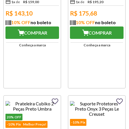
1
x
R$
159
,
00
1
x
R$
195
,
20
R$
143,10
R$
175,68
10
% OFF
no boleto
10
% OFF
no boleto
COMPRAR
COMPRAR
Conheça a marca
Conheça a marca
20%
OFF
-10% Pix
-10% Pix
Melhor Preço!