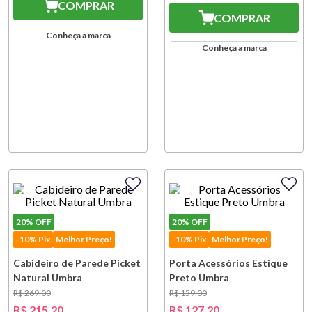
COMPRAR
COMPRAR
Conheça a marca
Conheça a marca
20%
OFF
20%
OFF
-10% Pix
Melhor Preço!
-10% Pix
Melhor Preço!
Cabideiro de Parede Picket
Porta Acessórios Estique
Natural Umbra
Preto Umbra
R$
269
,
00
R$
159
,
00
R$
215
,
20
R$
127
,
20