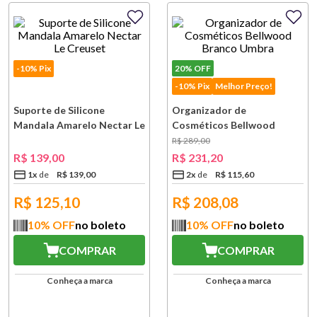
-10% Pix
20%
OFF
-10% Pix
Melhor Preço!
Suporte de Silicone
Organizador de
Mandala Amarelo Nectar Le
Cosméticos Bellwood
Creuset
Branco Umbra
R$
289
,
00
R$
139
,
00
R$
231
,
20
1
x
R$
139
,
00
2
x
R$
115
,
60
R$
125,10
R$
208,08
10
% OFF
no boleto
10
% OFF
no boleto
COMPRAR
COMPRAR
Conheça a marca
Conheça a marca