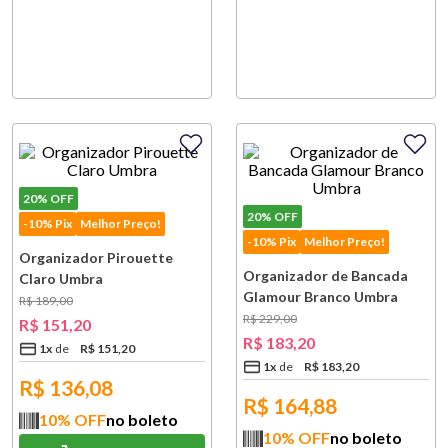
20%
OFF
20%
OFF
-10% Pix
Melhor Preço!
-10% Pix
Melhor Preço!
Organizador Pirouette
Organizador de Bancada
Claro Umbra
Glamour Branco Umbra
R$
189
,
00
R$
229
,
00
R$
151
,
20
R$
183
,
20
1
x
R$
151
,
20
1
x
R$
183
,
20
R$
136,08
R$
164,88
10
% OFF
no boleto
10
% OFF
no boleto