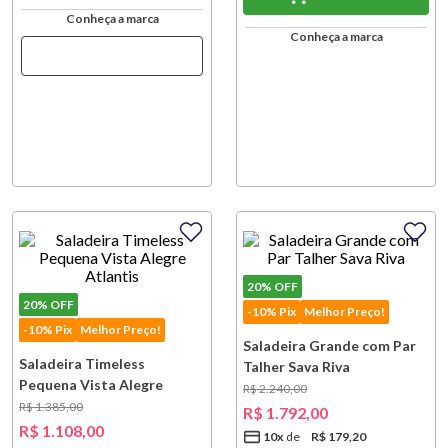
Conheça a marca
Conheça a marca
20%
OFF
20%
OFF
-10% Pix
Melhor Preço!
-10% Pix
Melhor Preço!
Saladeira Grande com Par
Saladeira Timeless
Talher Sava Riva
Pequena Vista Alegre
R$
2
.
240
,
00
Atlantis
R$
1
.
385
,
00
R$
1
.
792
,
00
R$
1
.
108
,
00
10
x
R$
179
,
20