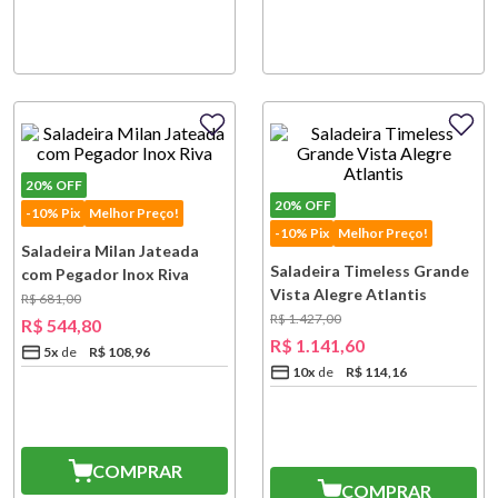
20%
OFF
20%
OFF
-10% Pix
Melhor Preço!
-10% Pix
Melhor Preço!
Saladeira Milan Jateada
Saladeira Timeless Grande
com Pegador Inox Riva
Vista Alegre Atlantis
R$
681
,
00
R$
1
.
427
,
00
R$
544
,
80
R$
1
.
141
,
60
5
x
R$
108
,
96
10
x
R$
114
,
16
COMPRAR
COMPRAR