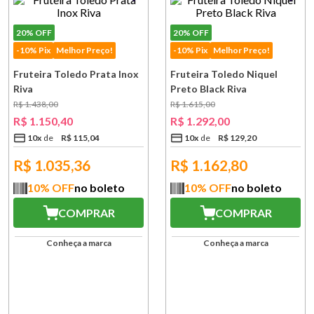
20%
OFF
20%
OFF
-10% Pix
Melhor Preço!
-10% Pix
Melhor Preço!
Fruteira Toledo Prata Inox
Fruteira Toledo Niquel
Riva
Preto Black Riva
R$
1
.
438
,
00
R$
1
.
615
,
00
R$
1
.
150
,
40
R$
1
.
292
,
00
10
x
R$
115
,
04
10
x
R$
129
,
20
R$
1.035,36
R$
1.162,80
10
% OFF
no boleto
10
% OFF
no boleto
COMPRAR
COMPRAR
Conheça a marca
Conheça a marca