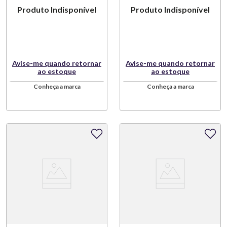
Produto Indisponível
Produto Indisponível
Kitchenaid
Avise-me quando retornar
Avise-me quando retornar
ao estoque
ao estoque
Conheça a marca
Conheça a marca