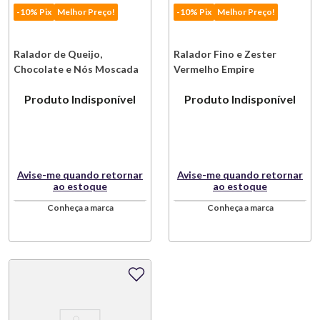
-10% Pix
Melhor Preço!
-10% Pix
Melhor Preço!
Ralador de Queijo,
Ralador Fino e Zester
Chocolate e Nós Moscada
Vermelho Empire
Preto Kitchenaid
Kitchenaid
Produto Indisponível
Produto Indisponível
Avise-me quando retornar
Avise-me quando retornar
ao estoque
ao estoque
Conheça a marca
Conheça a marca