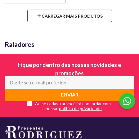
Raladores
Fique por dentro das nossas novidades e
promoções
ENVIAR
Ao se cadastrar você irá concordar com
a nossa