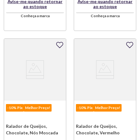
Avise-me quando retornar
Avise-me quando retornar
ao estoque
ao estoque
Conheça a marca
Conheça a marca
-10% Pix
Melhor Preço!
-10% Pix
Melhor Preço!
Ralador de Queijos,
Ralador de Queijos,
Chocolate, Nós Moscada
Chocolate, Vermelho
com Caixa Medidora Preto
Empire Kitchenaid