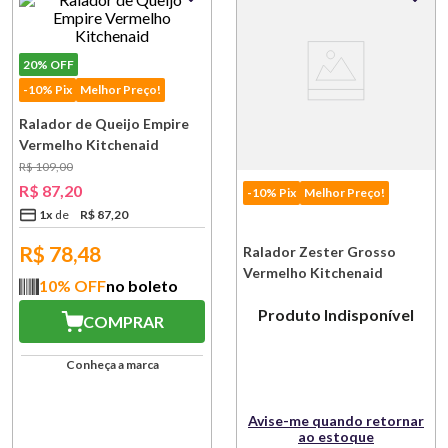
20%
OFF
-10% Pix
Melhor Preço!
Ralador de Queijo Empire
Vermelho Kitchenaid
R$
109
,
00
R$
87
,
20
-10% Pix
Melhor Preço!
1
x
R$
87
,
20
R$
78,48
Ralador Zester Grosso
Vermelho Kitchenaid
10
% OFF
no boleto
Produto Indisponível
COMPRAR
Conheça a marca
Avise-me quando retornar
ao estoque