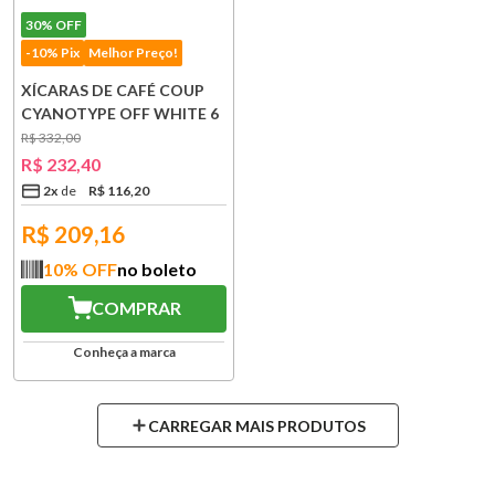
30%
OFF
-10% Pix
Melhor Preço!
XÍCARAS DE CAFÉ COUP
CYANOTYPE OFF WHITE 6
PEÇAS
R$
332
,
00
R$
232
,
40
2
x
R$
116
,
20
R$
209,16
10
% OFF
no boleto
COMPRAR
Conheça a marca