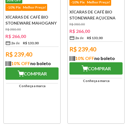
30%
OFF
-10% Pix
Melhor Preço!
-10% Pix
Melhor Preço!
XÍCARAS DE CAFÉ BIO
XÍCARAS DE CAFÉ BIO
STONEWARE AÇUCENA
STONEWARE MAHOGANY
CINZA 6 PEÇAS
R$
380
,
00
MARROM 6 PEÇAS
R$
380
,
00
R$
266
,
00
R$
266
,
00
2
x
R$
133
,
00
2
x
R$
133
,
00
R$
239,40
R$
239,40
10
% OFF
no boleto
10
% OFF
no boleto
COMPRAR
COMPRAR
Conheça a marca
Conheça a marca