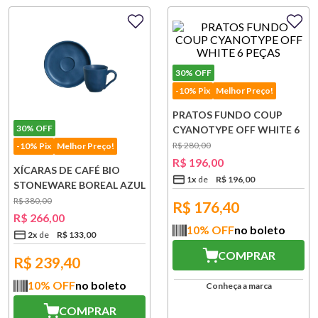
30%
OFF
-10% Pix
Melhor Preço!
PRATOS FUNDO COUP
30%
OFF
CYANOTYPE OFF WHITE 6
PEÇAS
R$
280
,
00
-10% Pix
Melhor Preço!
R$
196
,
00
XÍCARAS DE CAFÉ BIO
1
x
R$
196
,
00
STONEWARE BOREAL AZUL
6 PEÇAS
R$
380
,
00
R$
176,40
R$
266
,
00
10
% OFF
no boleto
2
x
R$
133
,
00
COMPRAR
R$
239,40
10
% OFF
no boleto
Conheça a marca
COMPRAR