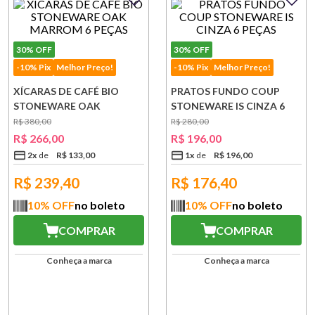
30%
OFF
30%
OFF
-10% Pix
Melhor Preço!
-10% Pix
Melhor Preço!
XÍCARAS DE CAFÉ BIO
PRATOS FUNDO COUP
STONEWARE OAK
STONEWARE IS CINZA 6
MARROM 6 PEÇAS
PEÇAS
R$
380
,
00
R$
280
,
00
R$
266
,
00
R$
196
,
00
2
x
R$
133
,
00
1
x
R$
196
,
00
R$
239,40
R$
176,40
10
% OFF
no boleto
10
% OFF
no boleto
COMPRAR
COMPRAR
Conheça a marca
Conheça a marca