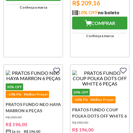
R$
209,16
Conheça a marca
10
% OFF
no boleto
COMPRAR
Conheça a marca
30%
OFF
30%
OFF
-10% Pix
Melhor Preço!
-10% Pix
Melhor Preço!
PRATOS FUNDO NEO HAYA
PRATOS FUNDO COUP
MARRON 6 PEÇAS
POLKA DOTS OFF WHITE 6
R$
280
,
00
PEÇAS
R$
280
,
00
R$
196
,
00
R$
196
,
00
1
x
R$
196
,
00