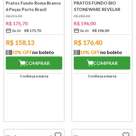
Pratos Fundo Roma Branco
PRATOS FUNDO BIO
6 Peças Porto Brasil
STONEWARE REVELAR
VERDE 6 PEÇAS
R$
251
,
00
R$
280
,
00
R$
175
,
70
R$
196
,
00
1
x
R$
175
,
70
1
x
R$
196
,
00
R$
158,13
R$
176,40
10
% OFF
no boleto
10
% OFF
no boleto
COMPRAR
COMPRAR
Conheça a marca
Conheça a marca