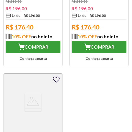
VERDE 6 PEÇAS
PRETO 6 PEÇAS
R$
280
,
00
R$
280
,
00
R$
196
,
00
R$
196
,
00
1
x
R$
196
,
00
1
x
R$
196
,
00
R$
176,40
R$
176,40
10
% OFF
no boleto
10
% OFF
no boleto
COMPRAR
COMPRAR
Conheça a marca
Conheça a marca