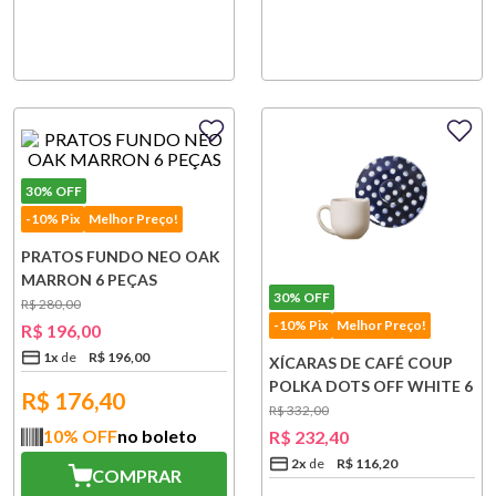
30%
OFF
-10% Pix
Melhor Preço!
PRATOS FUNDO NEO OAK
MARRON 6 PEÇAS
30%
OFF
R$
280
,
00
-10% Pix
Melhor Preço!
R$
196
,
00
1
x
R$
196
,
00
XÍCARAS DE CAFÉ COUP
POLKA DOTS OFF WHITE 6
R$
176,40
PEÇAS
R$
332
,
00
10
% OFF
no boleto
R$
232
,
40
2
x
R$
116
,
20
COMPRAR