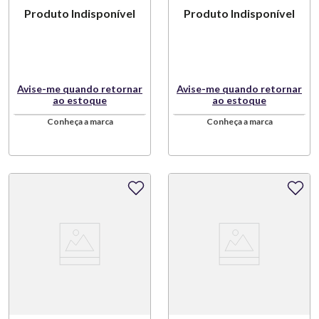
Produto Indisponível
Produto Indisponível
Cinza Victorinox
Victorinox
Avise-me quando retornar
Avise-me quando retornar
ao estoque
ao estoque
Conheça a marca
Conheça a marca