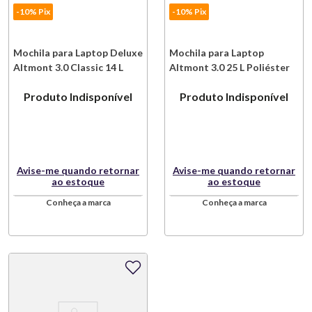
-10% Pix
-10% Pix
Mochila para Laptop Deluxe
Mochila para Laptop
Altmont 3.0 Classic 14 L
Altmont 3.0 25 L Poliéster
Poliéster Azul Victorinox
Preto Victorinox
Produto Indisponível
Produto Indisponível
Avise-me quando retornar
Avise-me quando retornar
ao estoque
ao estoque
Conheça a marca
Conheça a marca