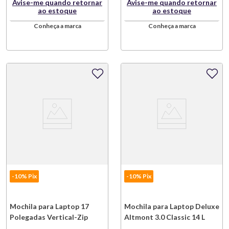
Avise-me quando retornar
Avise-me quando retornar
ao estoque
ao estoque
Conheça a marca
Conheça a marca
-10% Pix
-10% Pix
Mochila para Laptop 17
Mochila para Laptop Deluxe
Polegadas Vertical-Zip
Altmont 3.0 Classic 14 L
Altmont 3.0 29 L Nylon
Poliéster Verde-Oliva