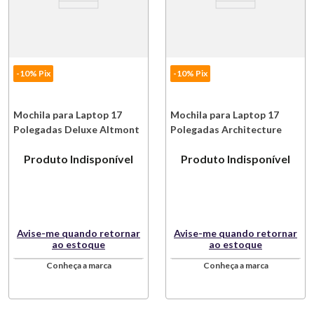
-10% Pix
-10% Pix
Mochila para Laptop 17
Mochila para Laptop 17
Polegadas Deluxe Altmont
Polegadas Architecture
3.0 30 L Poliéster Preto
Urban Fina Rath 28 L
Produto Indisponível
Produto Indisponível
Victorinox
Poliéster Cinza e Marrom
Victorinox
Avise-me quando retornar
Avise-me quando retornar
ao estoque
ao estoque
Conheça a marca
Conheça a marca