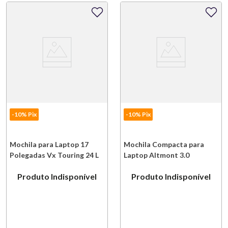
-10% Pix
-10% Pix
Mochila para Laptop 17
Mochila Compacta para
Polegadas Vx Touring 24 L
Laptop Altmont 3.0
Poliéster Cinza Anthracite
Professional 16 L Poliéster
Produto Indisponível
Produto Indisponível
Victorinox
Preto Victorinox