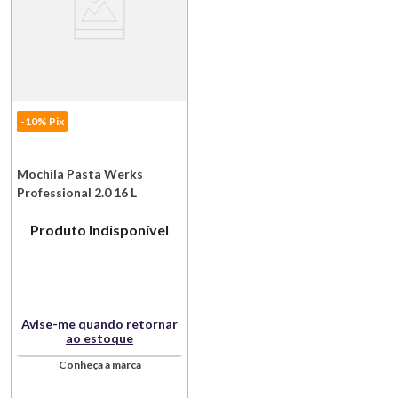
-10% Pix
Mochila Pasta Werks
Professional 2.0 16 L
Poliéster Preto Victorinox
Produto Indisponível
Avise-me quando retornar
ao estoque
Conheça a marca