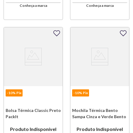
Conheça a marca
Conheça a marca
-10% Pix
-10% Pix
Bolsa Térmica Classic Preto
Mochila Térmica Bento
PackIt
Sampa Cinza e Verde Bento
Store
Produto Indisponível
Produto Indisponível