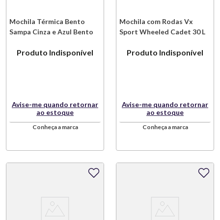
Mochila Térmica Bento
Mochila com Rodas Vx
Sampa Cinza e Azul Bento
Sport Wheeled Cadet 30 L
Store
Nylon Preto Victorinox
Produto Indisponível
Produto Indisponível
Avise-me quando retornar
Avise-me quando retornar
ao estoque
ao estoque
Conheça a marca
Conheça a marca