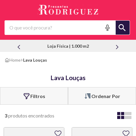
O que você procura?
Loja Física | 1.000 m2
Lava Louças
Lava Louças
Ordenar Por
3
produtos