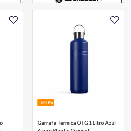
-10% Pix
ro
Garrafa Termica OTG 1 Litro Azul
t
Azure Blue Le Creuset