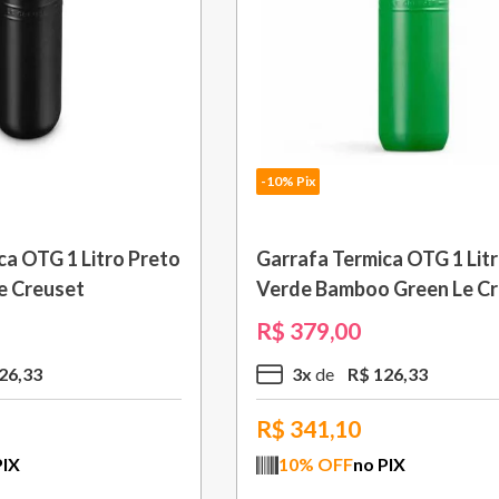
-10% Pix
ca OTG 1 Litro Preto
Garrafa Termica OTG 1 Lit
e Creuset
Verde Bamboo Green Le C
R$
379
,
00
26
,
33
3
x
R$
126
,
33
R$
341,10
PIX
10
% OFF
no PIX