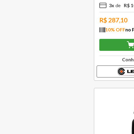
3
x
R$
1
R$
287,10
10
% OFF
no 
Conh