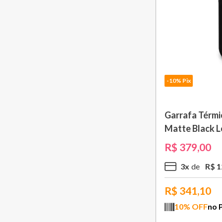
-10% Pix
Garrafa Térmi
Matte Black L
R$
379
,
00
3
x
R$
1
R$
341,10
10
% OFF
no 