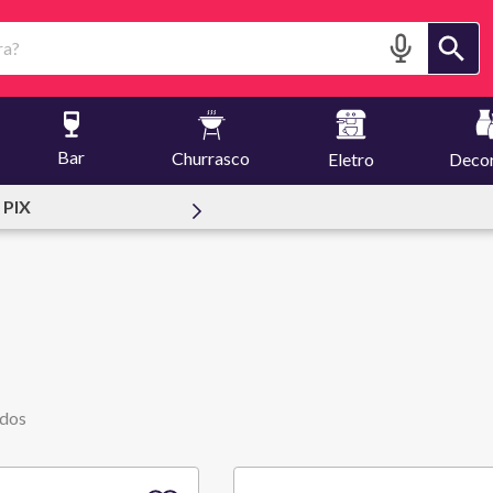
?
Bar
Churrasco
Eletro
Deco
.000 m2