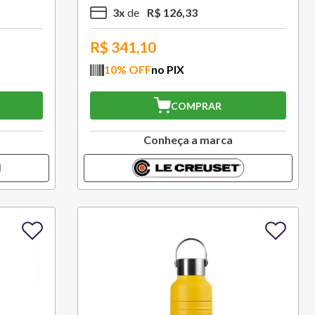
3
x
R$
126
,
33
R$
341,10
10
% OFF
no PIX
COMPRAR
Conheça a marca