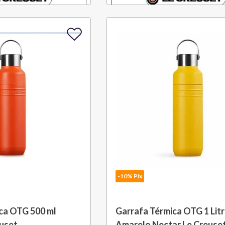
-10% Pix
ca OTG 500 ml
Garrafa Térmica OTG 1 Lit
euset
Amarelo Nectar Le Creuse