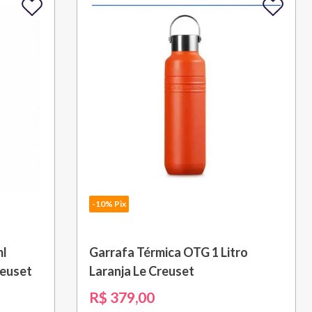
-10% Pix
ml
Garrafa Térmica OTG 1 Litro
reuset
Laranja Le Creuset
R$
379
,
00