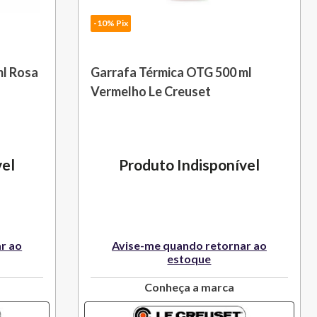
-10% Pix
ml Rosa
Garrafa Térmica OTG 500 ml
Vermelho Le Creuset
vel
Produto Indisponível
r ao
Avise-me quando retornar ao
estoque
Conheça a marca