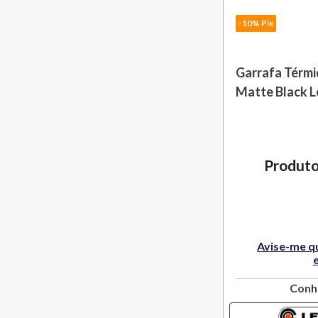
-10% Pix
Garrafa Térmi
Matte Black L
Produto
Avise-me q
Conh