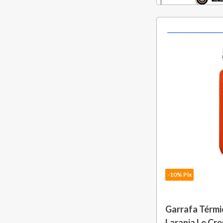
-10% Pix
Garrafa Térmi
Laranja Le Cr