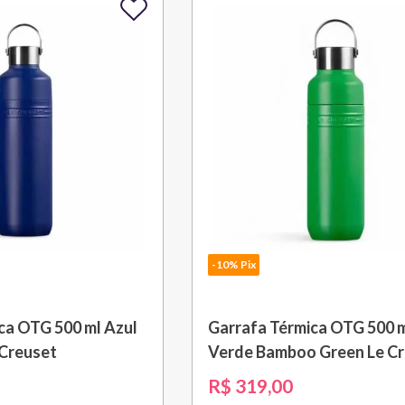
-10% Pix
ca OTG 500 ml Azul
Garrafa Térmica OTG 500 
 Creuset
Verde Bamboo Green Le C
R$
319
,
00