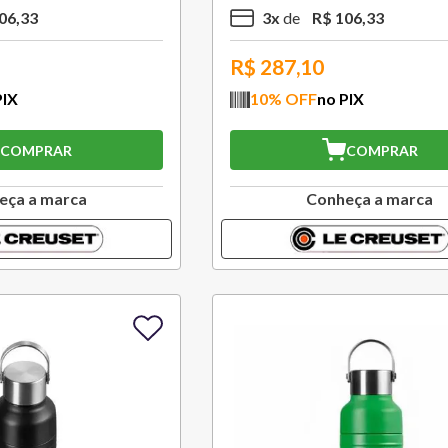
06
,
33
3
x
R$
106
,
33
R$
287,10
PIX
10
% OFF
no PIX
COMPRAR
COMPRAR
eça a marca
Conheça a marca