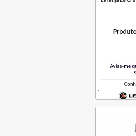
Produto
Avise-me q
Conh