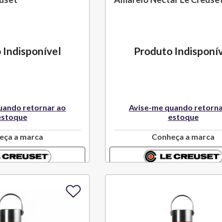
 Indisponível
Produto Indisponí
uando retornar ao
Avise-me quando retorna
estoque
estoque
eça a marca
Conheça a marca