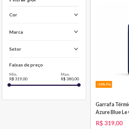
Cor
Preto
Marca
Alfi
Setor
Bento Store
Mesa
Faixas de preço
Le Creuset
Guzzini
R$ 319,00
R$ 380,00
-10% Pix
Emsa
Christofle
Garrafa Térmi
Brinox
Azure Blue Le
R$
319
,
00