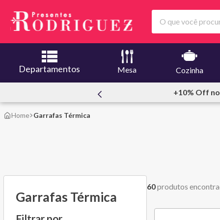
O que você procura
Departamentos
Mesa
Cozinha
PIX
Loja Física | 1
Garrafas Térmica
60
produtos
Garrafas Térmica