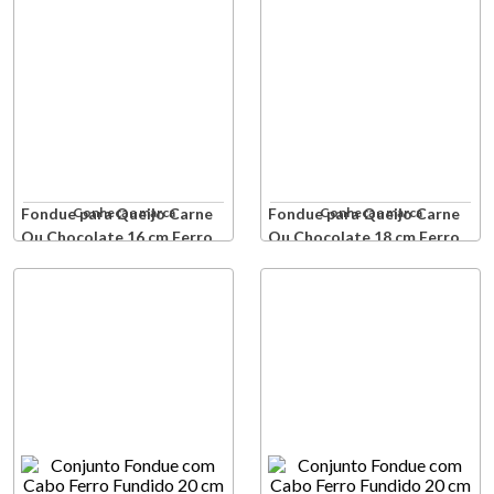
Fondue para Queijo Carne
Conheça a marca
Fondue para Queijo Carne
Conheça a marca
Ou Chocolate 16 cm Ferro
Ou Chocolate 18 cm Ferro
Fundido Cereja Staub
Fundido Cereja Staub
Produto Indisponível
Produto Indisponível
Avise-me quando retornar ao
Avise-me quando retornar a
estoque
estoque