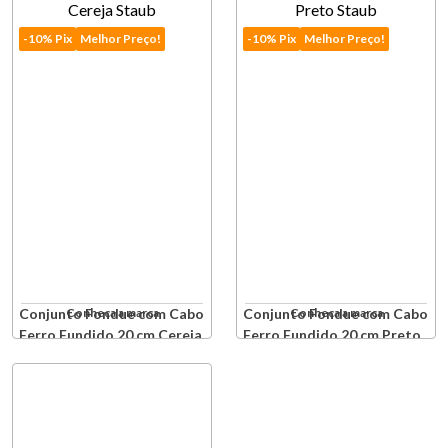
-10% Pix
Melhor Preço!
-10% Pix
Melhor Preço!
Conjunto Fondue com Cabo
Conheça a marca
Conjunto Fondue com Cabo
Conheça a marca
Ferro Fundido 20 cm Cereja
Ferro Fundido 20 cm Preto
Staub
Staub
Produto Indisponível
Produto Indisponível