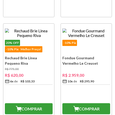
20%
OFF
-10% Pix
-10% Pix
Melhor Preço!
Rechaud Brie Linea
Fondue Gourmand
Pequeno Riva
Vermelho Le Creuset
R$
775
,
00
R$
620
,
00
R$
2
.
959
,
00
6
x
R$
103
,
33
10
x
R$
295
,
90
COMPRAR
COMPRAR