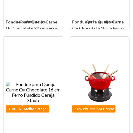
Fondue para Queijo Carne
Conheça a marca
Fondue para Queijo Carne
Conheça a marca
Ou Chocolate 20 cm Ferro
Ou Chocolate 18 cm Ferro
Fundido Cereja Staub
Fundido Preto Staub
Produto Indisponível
Produto Indisponível
Avise-me quando retornar ao
Avise-me quando retornar a
estoque
estoque
-10% Pix
Melhor Preço!
-10% Pix
Melhor Preço!