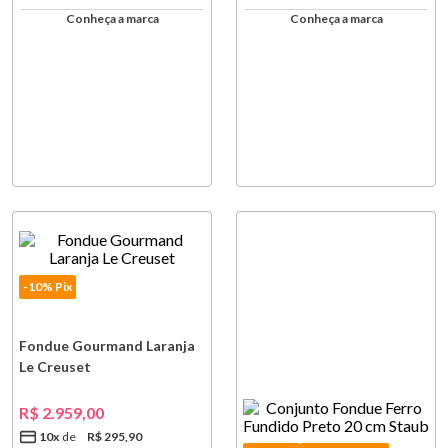
Conheça a marca
Conheça a marca
-10% Pix
Fondue Gourmand Laranja
Le Creuset
R$
2
.
959
,
00
10
x
R$
295
,
90