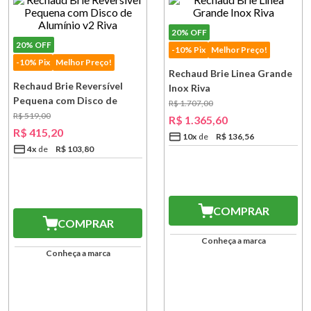
20%
OFF
20%
OFF
-10% Pix
Melhor Preço!
-10% Pix
Melhor Preço!
Rechaud Brie Linea Grande
Rechaud Brie Reversível
Inox Riva
Pequena com Disco de
R$
1
.
707
,
00
Alumínio v2 Riva
R$
519
,
00
R$
1
.
365
,
60
R$
415
,
20
10
x
R$
136
,
56
4
x
R$
103
,
80
COMPRAR
COMPRAR
Conheça a marca
Conheça a marca