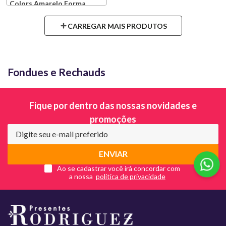
Colors Amarelo Forma
Produto Indisponível
Fondues e Rechauds
Avise-me quando retornar ao
estoque
Fique por dentro das nossas novidades e
promoções
ENVIAR
Ao se cadastrar você irá concordar com
a nossa