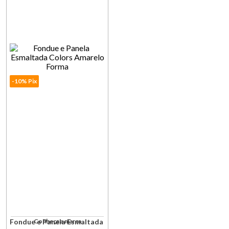
Avise-me quando retornar ao
Avise-me quando retornar a
estoque
estoque
-10% Pix
Fondue e Panela Esmaltada
Conheça a marca