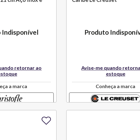
 Christofle
 Indisponível
Produto Indisponí
uando retornar ao
Avise-me quando retorna
estoque
estoque
eça a marca
Conheça a marca