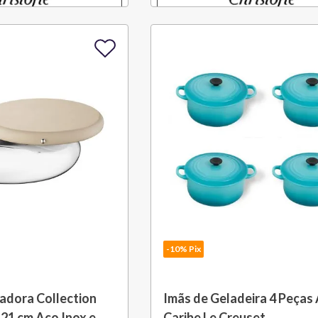
-10% Pix
adora Collection
Imãs de Geladeira 4 Peças 
21 cm Aço Inox e
Caribe Le Creuset