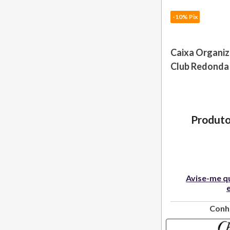
-10% Pix
Caixa Organiz
Club Redonda 
Couro Christo
Produto
Avise-me q
Conh