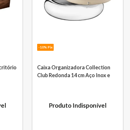
-10% Pix
critório
Caixa Organizadora Collection
a
Club Redonda 14 cm Aço Inox e
Couro Natural Christofle
vel
Produto Indisponível