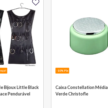
reço!
-10% Pix
 Bijoux Little Black
Caixa Constellation Média
Face Pendurável
Verde Christofle