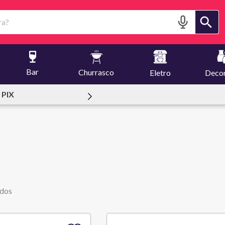
?
Bar
Churrasco
Eletro
Deco
Física | 1.000 m2