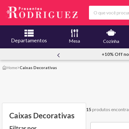
O que você procura
Departamentos
Mesa
Cozinha
% Off no PIX
Loja 
Caixas Decorativas
15
produtos
Caixas Decorativas