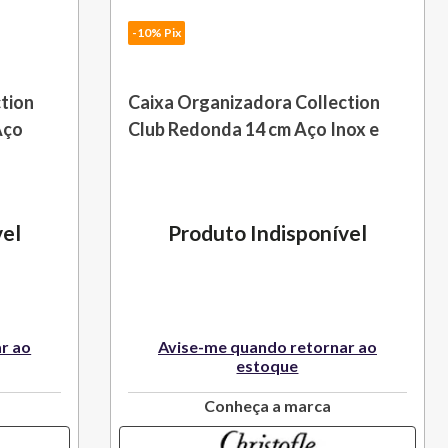
-10% Pix
tion
Caixa Organizadora Collection
Aço
Club Redonda 14 cm Aço Inox e
Couro Christofle
vel
Produto Indisponível
r ao
Avise-me quando retornar ao
estoque
Conheça a marca