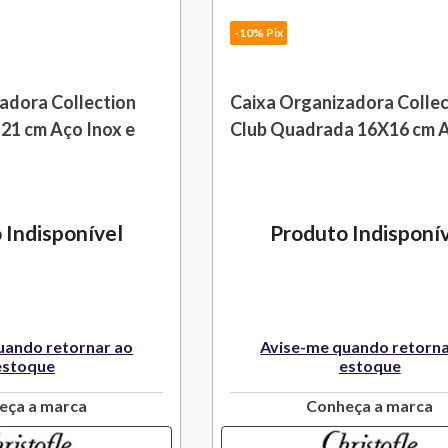
-10% Pix
adora Collection
Caixa Organizadora Collec
21 cm Aço Inox e
Club Quadrada 16X16 cm 
fle
Inox e Couro Christofle
 Indisponível
Produto Indisponí
uando retornar ao
Avise-me quando retorna
estoque
estoque
eça a marca
Conheça a marca