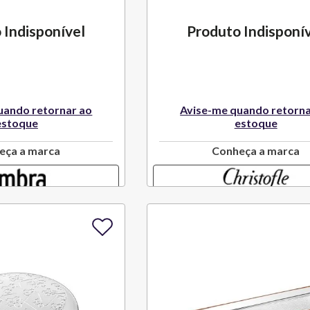
 Indisponível
Produto Indisponí
uando retornar ao
Avise-me quando retorna
estoque
estoque
eça a marca
Conheça a marca