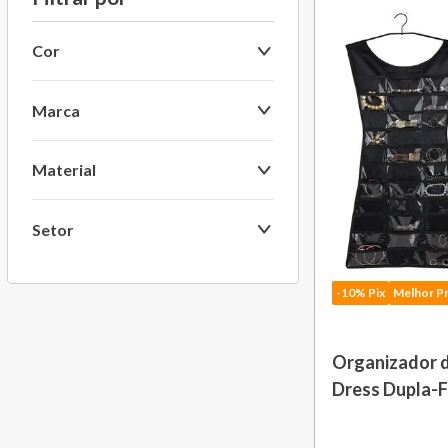
Cor
Azul
Marca
Madeira
Christofle
Material
Prateado
Le Creuset
Verde
Madeira
Setor
Vista Alegre Atlantis
Plástico
Umbra
Decoracao
Prata
-10% Pix
Melhor P
Organizador de
Dress Dupla-
Preto Umbra