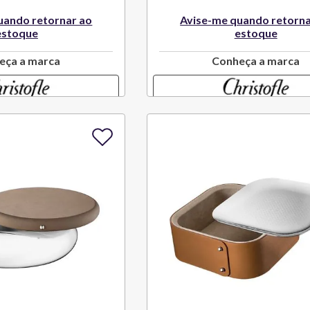
uando retornar ao
Avise-me quando retorna
estoque
estoque
eça a marca
Conheça a marca