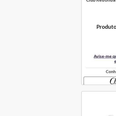
Couro Natural
Produto
Avise-me q
Conh