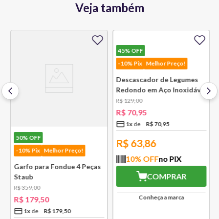
Veja também
45%
OFF
45%
OFF
-10% Pix
Melhor Preço!
-10% Pix
Melhor Preço!
Descascador de Legumes
Escumadeira Rasa em Aço
Redondo em Aço Inoxidável
Inoxidável 346 mm Bsf
131 mm Bsf
R$
129
,
00
R$
169
,
00
R$
70
,
95
R$
92
,
95
1
x
R$
70
,
95
1
x
R$
92
,
95
R$
63,86
R$
83,66