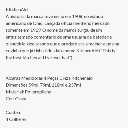
KitchenAid

A história da marca teve início em 1908, no estado 
americano de Ohio. Lançada oficialmente no mercado 
somente em 1919. O nome da marca surgiu de um 
entusiasmado comentário de uma usuária da batedeira 
planetária, declarando que o produto era a melhor ajuda na 
cozinha que já tinha tido, daí o nome KitchenAid (“This is 
the best kitchen aid I’ve ever had”).

Xícaras Medidoras 4 Peças Cinza Kitchenaid

Dimensões 59ml, 79ml, 118ml e 237ml

Material: Polipropileno

Cor: Cinza

Contém:

4 Colheres
