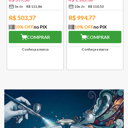
5
x
R$
111
,
86
10
x
R$
110
,
53
R$
503,37
R$
994,77
10
% OFF
no PIX
10
% OFF
no PIX
COMPRAR
COMPRAR
Conheça a marca
Conheça a marca