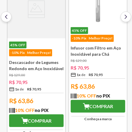
45%
OFF
-10% Pix
Melhor Preço!
45%
OFF
Infusor com Filtro em Aço
-10% Pix
Melhor Preço!
Inoxidável para Chá
Lausanne Bsf
R$
129
,
00
Descascador de Legumes
R$
70
,
95
Redondo em Aço Inoxidável
131 mm Bsf
1
x
R$
70
,
95
R$
129
,
00
R$
70
,
95
R$
63,86
1
x
R$
70
,
95
10
% OFF
no PIX
R$
63,86
COMPRAR
10
% OFF
no PIX
Conheça a marca
COMPRAR