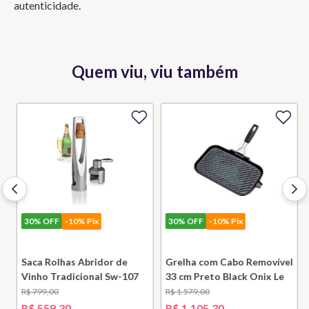
autenticidade.
Quem viu, viu também
30%
OFF
-10% Pix
30%
OFF
-10% Pix
Saca Rolhas Abridor de
Grelha com Cabo Removível
Vinho Tradicional Sw-107
33 cm Preto Black Onix Le
Ply Le Creuset
Creuset
R$
799
,
00
R$
1
.
579
,
00
e
R$
559
,
30
R$
1
.
105
,
30