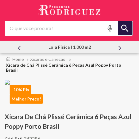
O que você procura?
 | 1.000 m2
Atendimento Pessoal
Xícaras e Canecas
Xícara de Chá Plissé Cerâmica 6 Peças Azul Poppy Porto
Brasil
-10% Pix
Melhor Preço!
Xícara De Chá Plissé Cerâmica 6 Peças Azul
Poppy Porto Brasil
342286