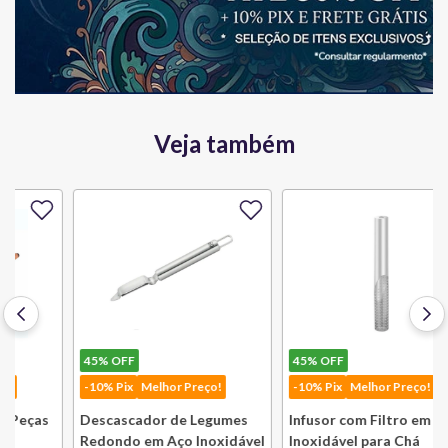
Veja também
45%
OFF
45%
OFF
-10% Pix
Melhor Preço!
-10% Pix
Melhor Preço!
Descascador de Legumes
Infusor com Filtro em Aço
Redondo em Aço Inoxidável
Inoxidável para Chá