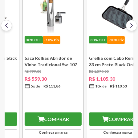
30%
OFF
-10% Pix
30%
OFF
-10% Pix
k
Saca Rolhas Abridor de
Grelha com Cabo Removível
Vinho Tradicional Sw-107
33 cm Preto Black Onix Le
Ply Le Creuset
Creuset
R$
799
,
00
R$
1
.
579
,
00
R$
559
,
30
R$
1
.
105
,
30
5
x
R$
111
,
86
10
x
R$
110
,
53
R$
503,37
R$
994,77
10
% OFF
no PIX
10
% OFF
no PIX
COMPRAR
COMPRAR
Conheça a marca
Conheça a marca