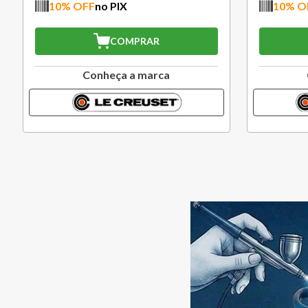
X
10
% OFF
no PIX
OMPRAR
COMPRAR
a a marca
Conheça a marca