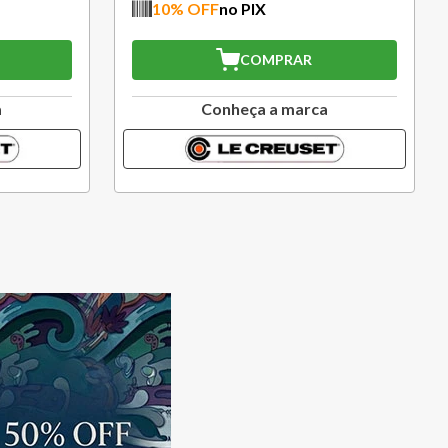
% OFF
no PIX
10
% OFF
no PIX
COMPRAR
COMPR
Conheça a marca
Conheça a m