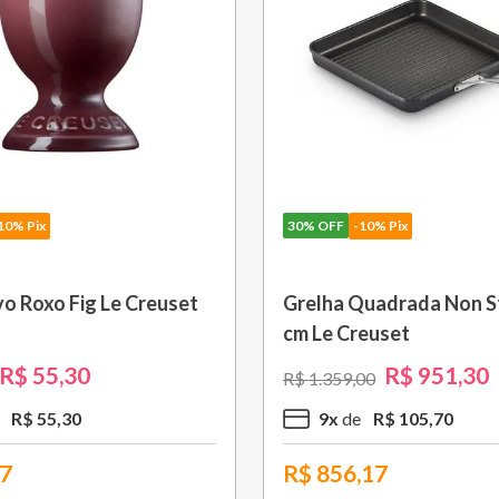
30%
OFF
-10% Pix
30%
OF
Grelha Quadrada Non Stick 28
Grelh
cm Le Creuset
cm Am
R$
951
,
30
R$
1
.
359
,
00
R$
1
.
8
9
x
R$
105
,
70
1
R$
856,17
R$
1