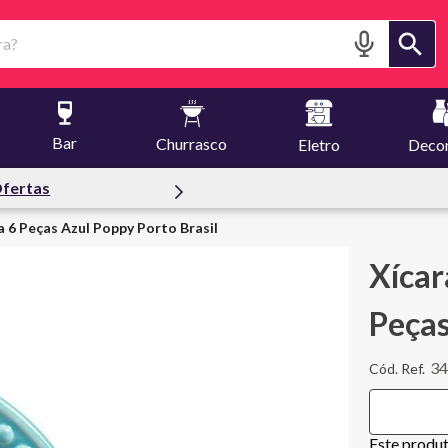
?
Bar
Churrasco
Eletro
Deco
fertas
 6 Peças Azul Poppy Porto Brasil
Xícar
Peças
3
Este produ