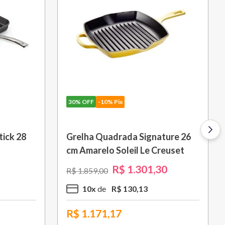
F
-10% Pix
30%
OFF
-10% Pix
a Quadrada Signature 26
Saca Rolhas Abridor
arelo Soleil Le Creuset
Tradicional Sw-107 P
Creuset
R$
1
.
301
,
30
R$
559
,
3
59
,
00
R$
799
,
00
0
x
R$
130
,
13
5
x
R$
111
,
86
.171,17
R$
503,37