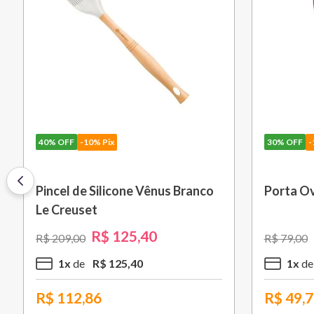
30%
OFF
-10% Pix
one Vênus Branco
Porta Ovo Roxo Fig Le Creuset
25
,
40
R$
55
,
30
R$
79
,
00
5
,
40
1
x
R$
55
,
30
R$
49,77