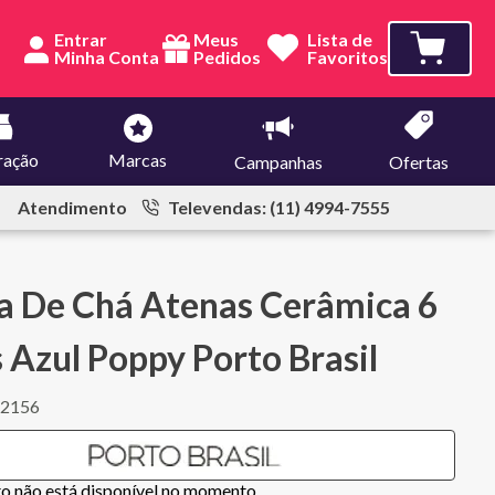
Entrar
Meus
Lista de
Pedidos
Favoritos
ração
Marcas
Campanhas
Ofertas
Atendimento
Televendas: (11) 4994-7555
a De Chá Atenas Cerâmica 6
 Azul Poppy Porto Brasil
42156
to não está disponível no momento