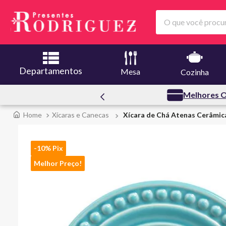
O que você procura
Departamentos
Mesa
Cozinha
Creuset
Melhores O
Xícaras e Canecas
Xícara de Chá Atenas Cerâmica
-10% Pix
Melhor Preço!