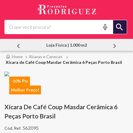
O que você procura?
a Física | 1.000 m2
Atendimento Pes
Xícaras e Canecas
Xícara de Café Coup Masdar Cerâmica 6 Peças Porto Brasil
-10% Pix
Melhor Preço!
Xícara De Café Coup Masdar Cerâmica 6
Peças Porto Brasil
562095