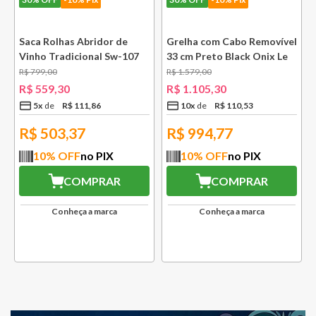
e
Saca Rolhas Abridor de
Grelha com Cabo Removível
Vinho Tradicional Sw-107
33 cm Preto Black Onix Le
Ply Le Creuset
Creuset
R$
799
,
00
R$
1
.
579
,
00
R$
559
,
30
R$
1
.
105
,
30
5
x
R$
111
,
86
10
x
R$
110
,
53
R$
503,37
R$
994,77
10
% OFF
no PIX
10
% OFF
no PIX
COMPRAR
COMPRAR
Conheça a marca
Conheça a marca