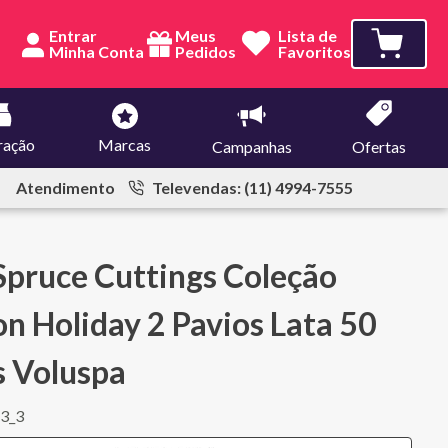
Entrar
Meus
Lista de
Pedidos
Favoritos
ração
Marcas
Campanhas
Ofertas
Atendimento
Televendas: (11) 4994-7555
Spruce Cuttings Coleção
n Holiday 2 Pavios Lata 50
s Voluspa
3_3