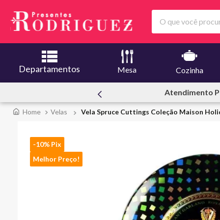
O que você procura
Departamentos
Mesa
Cozinha
ssoal
Ofertas | Le C
Velas
Vela Spruce Cuttings Coleção Maison Holi
-10% Pix
Melhor Preço!