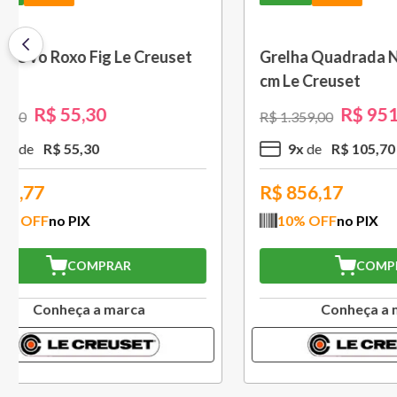
Saca Rolhas Abridor de Vinho
Grelha c
Tradicional Sw-107 Ply Le
cm Preto
Creuset
R$
559
,
30
R$
799
,
00
R$
1
.
579
,
5
x
R$
111
,
86
10
x
R$
503,37
R$
994
10
% OFF
no PIX
10
% O
COMPRAR
Conheça a marca