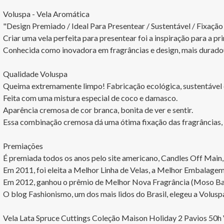
Voluspa - Vela Aromática

"Design Premiado / Ideal Para Presentear / Sustentável / Fixação
Criar uma vela perfeita para presentear foi a inspiração para a p
Conhecida como inovadora em fragrâncias e design, mais duradou
Qualidade Voluspa

Queima extremamente limpo! Fabricação ecológica, sustentável e l
Feita com uma mistura especial de coco e damasco.

Aparência cremosa de cor branca, bonita de ver e sentir. 

Essa combinação cremosa dá uma ótima fixação das fragrâncias, b
Premiações

É premiada todos os anos pelo site americano, Candles Off Main, 
Em 2011, foi eleita a Melhor Linha de Velas, a Melhor Embalage
Em 2012, ganhou o prêmio de Melhor Nova Fragrância (Moso Bamb
O blog Fashionismo, um dos mais lidos do Brasil, elegeu a Volus
Vela Lata Spruce Cuttings Coleção Maison Holiday 2 Pavios 50h 