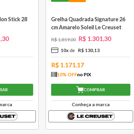
om Cabo Removível 33
Bule Grand Cerâmica 1,3
 Black Onix Le Creuset
Caribe Le Creuset
R$
1
.
105
,
30
R$
370
,
30
00
R$
529
,
00
R$
110
,
53
3
x
R$
123
,
43
,77
R$
333,27
FF
no PIX
10
% OFF
no PIX
COMPRAR
COMPRAR
Conheça a marca
Conheça a marc