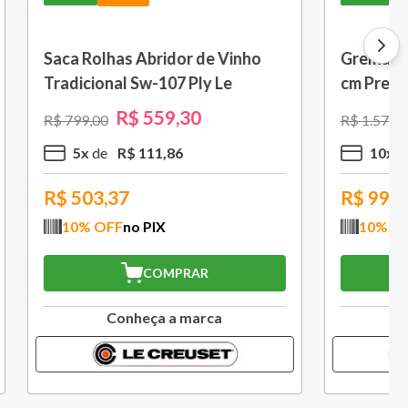
 L Azul
Porta Utensílios Classic 2,3 L
Azul Marseille Le Creuset
R$
314
,
30
R$
449
,
00
3
x
R$
104
,
76
R$
282,87
10
% OFF
no PIX
COMPRAR
a
Conheça a marca