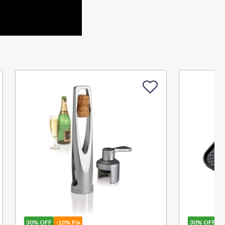
30%
OFF
-10% Pix