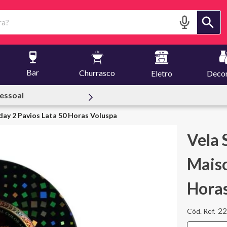
?
Bar
Churrasco
Eletro
Deco
reuset
day 2 Pavios Lata 50 Horas Voluspa
Vela 
Maiso
Hora
22