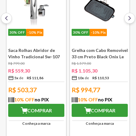
30%
OFF
-10% Pix
30%
OFF
-10% Pix
Saca Rolhas Abridor de
Grelha com Cabo Removível
Vinho Tradicional Sw-107
33 cm Preto Black Onix Le
Ply Le Creuset
Creuset
R$
799
,
00
R$
1
.
579
,
00
e
R$
559
,
30
R$
1
.
105
,
30
5
x
R$
111
,
86
10
x
R$
110
,
53
R$
503,37
R$
994,77
10
% OFF
no PIX
10
% OFF
no PIX
COMPRAR
COMPRAR
Conheça a marca
Conheça a marca