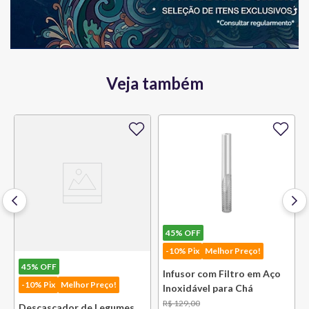
Veja também
45%
OFF
-10% Pix
Melhor Preço!
45%
OFF
Infusor com Filtro em Aço
-10% Pix
Melhor Preço!
Inoxidável para Chá
Lausanne Bsf
R$
129
,
00
Descascador de Legumes