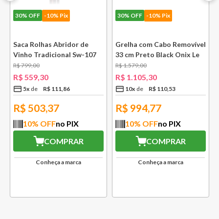
30%
OFF
-10% Pix
30%
OFF
-10% Pix
e
Saca Rolhas Abridor de
Grelha com Cabo Removível
Vinho Tradicional Sw-107
33 cm Preto Black Onix Le
Ply Le Creuset
Creuset
R$
799
,
00
R$
1
.
579
,
00
R$
559
,
30
R$
1
.
105
,
30
5
x
R$
111
,
86
10
x
R$
110
,
53
R$
503,37
R$
994,77
10
% OFF
no PIX
10
% OFF
no PIX
COMPRAR
COMPRAR
Conheça a marca
Conheça a marca