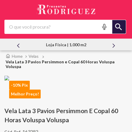
O que você procura?
 | 1.000 m2
Atendimento Pessoal
Velas
Vela Lata 3 Pavios Persimmon e Copal 60 Horas Voluspa
Voluspa
-10% Pix
Melhor Preço!
Vela Lata 3 Pavios Persimmon E Copal 60
Horas Voluspa Voluspa
163282