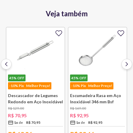
Veja também
45%
OFF
45%
OFF
-10% Pix
Melhor Preço!
-10% Pix
Melhor Preço!
Descascador de Legumes
Escumadeira Rasa em Aço
Redondo em Aço Inoxidável
Inoxidável 346 mm Bsf
131 mm Bsf
R$
129
,
00
R$
169
,
00
R$
70
,
95
R$
92
,
95
1
x
R$
70
,
95
1
x
R$
92
,
95