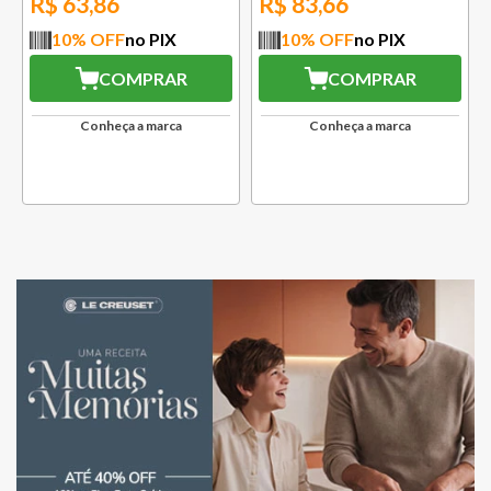
R$
63,86
R$
83,66
10
% OFF
no PIX
10
% OFF
no PIX
COMPRAR
COMPRAR
Conheça a marca
Conheça a marca