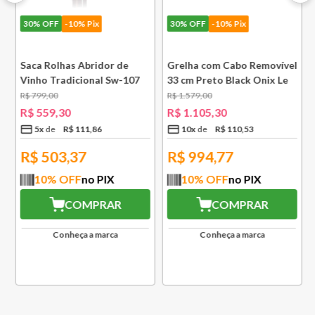
30%
OFF
-10% Pix
30%
OFF
-10% Pix
e
Saca Rolhas Abridor de
Grelha com Cabo Removível
Vinho Tradicional Sw-107
33 cm Preto Black Onix Le
Ply Le Creuset
Creuset
R$
799
,
00
R$
1
.
579
,
00
R$
559
,
30
R$
1
.
105
,
30
5
x
R$
111
,
86
10
x
R$
110
,
53
R$
503,37
R$
994,77
10
% OFF
no PIX
10
% OFF
no PIX
COMPRAR
COMPRAR
Conheça a marca
Conheça a marca