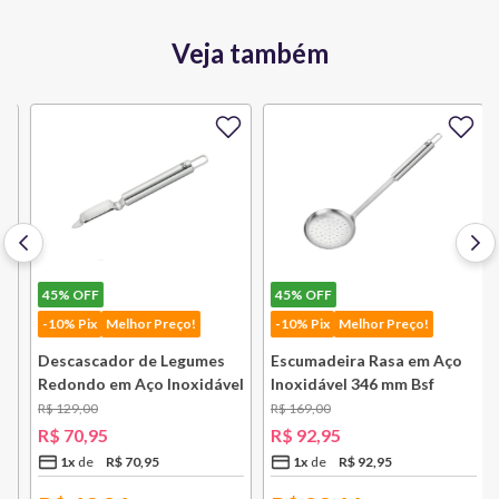
Veja também
45%
OFF
45%
OFF
-10% Pix
Melhor Preço!
-10% Pix
Melhor Preço!
Descascador de Legumes
Escumadeira Rasa em Aço
Redondo em Aço Inoxidável
Inoxidável 346 mm Bsf
131 mm Bsf
R$
129
,
00
R$
169
,
00
R$
70
,
95
R$
92
,
95
1
x
R$
70
,
95
1
x
R$
92
,
95