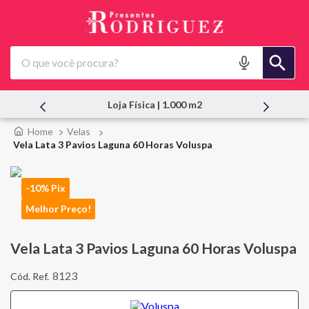
O que você procura?
Loja Física | 1.000 m2
Atendi
Velas
Vela Lata 3 Pavios Laguna 60 Horas Voluspa
-10% Pix
Melhor Preço!
Vela Lata 3 Pavios Laguna 60 Horas Voluspa
8123