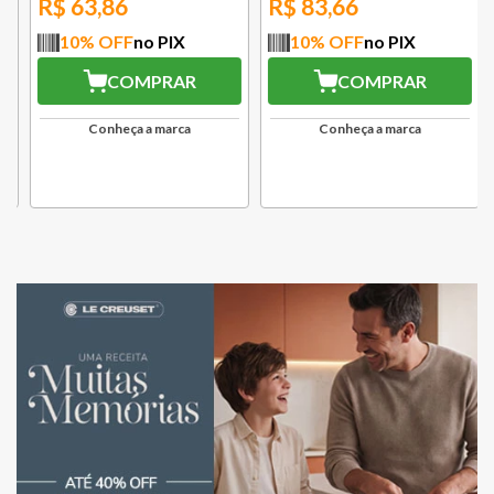
R$
63,86
R$
83,66
10
% OFF
no PIX
10
% OFF
no PIX
COMPRAR
COMPRAR
Conheça a marca
Conheça a marca