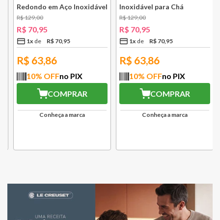
Redondo em Aço Inoxidável
Inoxidável para Chá
131 mm Bsf
Lausanne Bsf
R$
129
,
00
R$
129
,
00
R$
70
,
95
R$
70
,
95
1
x
R$
70
,
95
1
x
R$
70
,
95
R$
63,86
R$
63,86
10
% OFF
no PIX
10
% OFF
no PIX
COMPRAR
COMPRAR
Conheça a marca
Conheça a marca