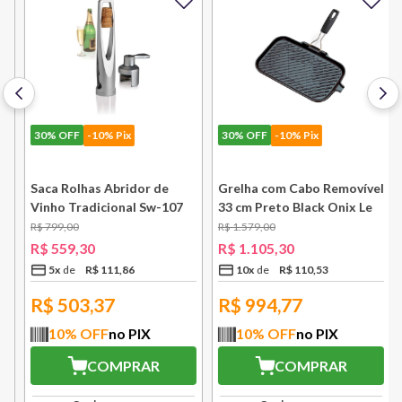
30%
OFF
-10% Pix
30%
OFF
-10% Pix
k
Saca Rolhas Abridor de
Grelha com Cabo Removível
Vinho Tradicional Sw-107
33 cm Preto Black Onix Le
Ply Le Creuset
Creuset
R$
799
,
00
R$
1
.
579
,
00
R$
559
,
30
R$
1
.
105
,
30
5
x
R$
111
,
86
10
x
R$
110
,
53
R$
503,37
R$
994,77
10
% OFF
no PIX
10
% OFF
no PIX
COMPRAR
COMPRAR