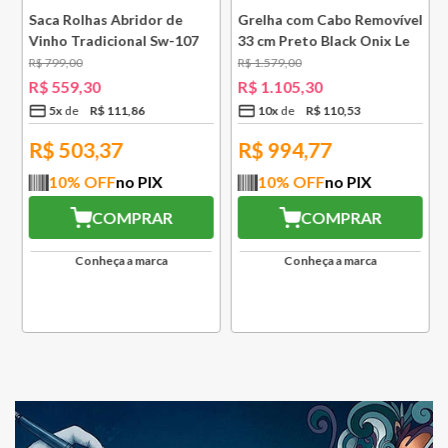
e
Saca Rolhas Abridor de
Grelha com Cabo Removível
Vinho Tradicional Sw-107
33 cm Preto Black Onix Le
Ply Le Creuset
Creuset
R$
799
,
00
R$
1
.
579
,
00
R$
559
,
30
R$
1
.
105
,
30
5
x
R$
111
,
86
10
x
R$
110
,
53
R$
503,37
R$
994,77
10
% OFF
no PIX
10
% OFF
no PIX
COMPRAR
COMPRAR
Conheça a marca
Conheça a marca