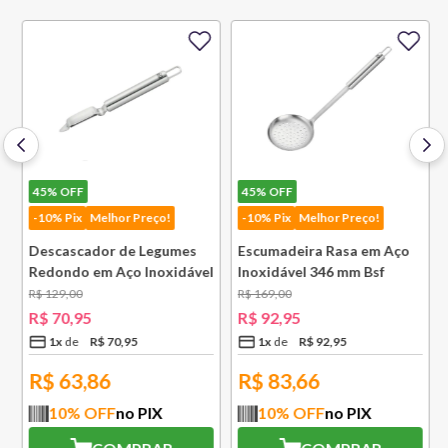
45%
OFF
45%
OFF
-10% Pix
Melhor Preço!
-10% Pix
Melhor Preço!
Descascador de Legumes
Escumadeira Rasa em Aço
Redondo em Aço Inoxidável
Inoxidável 346 mm Bsf
131 mm Bsf
R$
129
,
00
R$
169
,
00
R$
70
,
95
R$
92
,
95
1
x
R$
70
,
95
1
x
R$
92
,
95
R$
63,86
R$
83,66
10
% OFF
no PIX
10
% OFF
no PIX