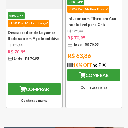
45%
OFF
-10% Pix
Melhor Preço!
45%
OFF
Infusor com Filtro em Aço
-10% Pix
Melhor Preço!
Inoxidável para Chá
Lausanne Bsf
R$
129
,
00
Descascador de Legumes
R$
70
,
95
Redondo em Aço Inoxidável
131 mm Bsf
1
x
R$
70
,
95
R$
129
,
00
R$
70
,
95
R$
63,86
1
x
R$
70
,
95
10
% OFF
no PIX
R$
63,86
COMPRAR
10
% OFF
no PIX
Conheça a marca
COMPRAR
Conheça a marca