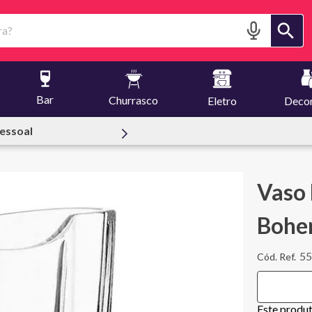
?
Bar
Churrasco
Eletro
Deco
reuset
Vaso 
Bohe
5
Este produ