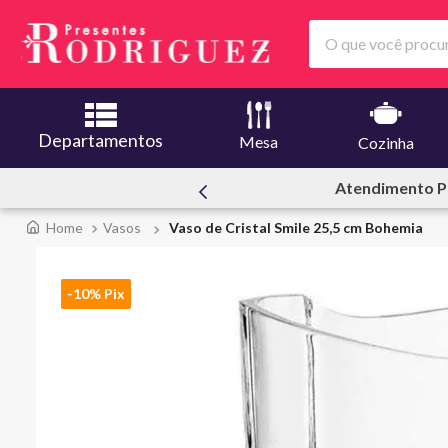
O que você procura
Departamentos
Mesa
Cozinha
ssoal
Ofertas | Le C
Vasos
Vaso de Cristal Smile 25,5 cm Bohemia
-10% Pix