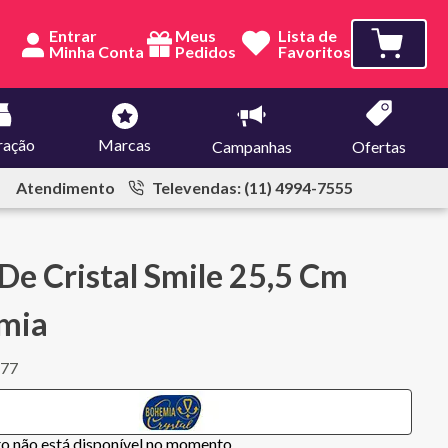
Entrar
Meus
Lista de
Pedidos
Favoritos
ração
Marcas
Campanhas
Ofertas
Atendimento
Televendas: (11) 4994-7555
De Cristal Smile 25,5 Cm
mia
577
to não está disponível no momento