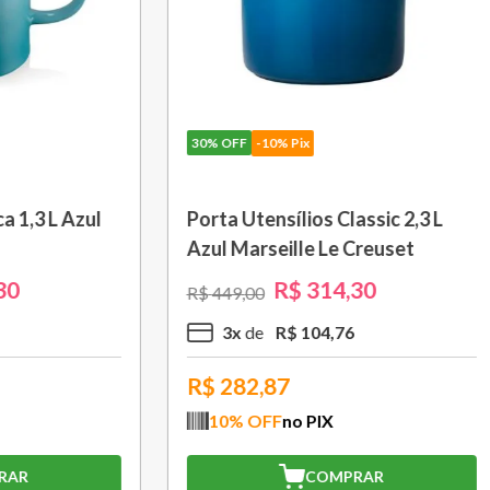
10% Pix
30%
OFF
-10% Pix
nsílios Classic 2,3 L
Saca Rolhas Abridor de
ibe Le Creuset
Modelo Garçom WT130
Le Creuset
R$
314
,
30
R$
209
,
30
R$
299
,
00
R$
104
,
76
2
x
R$
104
,
65
,87
R$
188,37
FF
no PIX
10
% OFF
no PIX
COMPRAR
COMPRAR