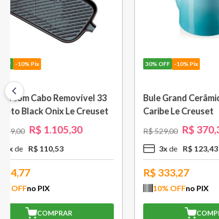
30%
OFF
-10% Pix
30%
OFF
-
Travessa Retangular Classic 32
Porta Ute
cm Azul Deep Teal Le Creuset
Azul Car
R$
496
,
30
R$
709
,
00
R$
449
,
00
5
x
R$
99
,
26
3
x
R$
446,67
R$
282
10
% OFF
no PIX
10
% O
COMPRAR