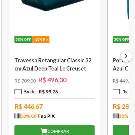
30%
OFF
-10% Pix
 Vinho
Molheira 460ml Azul Caribe Le
 Preto
Creuset
R$
216
,
30
R$
309
,
00
2
x
R$
108
,
15
R$
194,67
10
% OFF
no PIX
COMPRAR