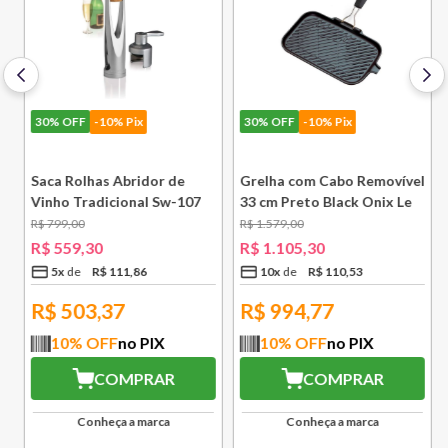
30%
OFF
-10% Pix
30%
OFF
-10% Pix
e
Saca Rolhas Abridor de
Grelha com Cabo Removível
Vinho Tradicional Sw-107
33 cm Preto Black Onix Le
Ply Le Creuset
Creuset
R$
799
,
00
R$
1
.
579
,
00
R$
559
,
30
R$
1
.
105
,
30
5
x
R$
111
,
86
10
x
R$
110
,
53
R$
503,37
R$
994,77
10
% OFF
no PIX
10
% OFF
no PIX
COMPRAR
COMPRAR
Conheça a marca
Conheça a marca