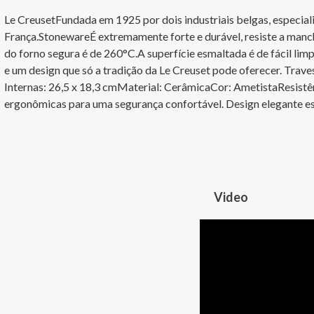
Le CreusetFundada em 1925 por dois industriais belgas, especia
França.StonewareÉ extremamente forte e durável, resiste a mancha
do forno segura é de 260°C.A superfície esmaltada é de fácil lim
e um design que só a tradição da Le Creuset pode oferecer. Trave
Internas: 26,5 x 18,3 cmMaterial: CerâmicaCor: AmetistaResistê
ergonômicas para uma segurança confortável. Design elegante esta 
Video