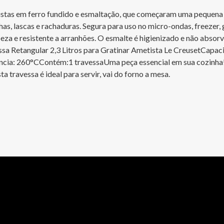
listas em ferro fundido e esmaltação, que começaram uma pequena 
s, lascas e rachaduras. Segura para uso no micro-ondas, freezer, 
peza e resistente a arranhões. O esmalte é higienizado e não absor
ssa Retangular 2,3 Litros para Gratinar Ametista Le CreusetCapaci
ncia: 260°CContém:1 travessaUma peça essencial em sua cozinha! I
travessa é ideal para servir, vai do forno a mesa.