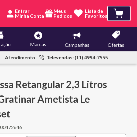
Entrar
Meus
Lista de
Pedidos
Favoritos
ração
Marcas
Campanhas
Ofertas
Atendimento
Televendas: (11) 4994-7555
ssa Retangular 2,3 Litros
Gratinar Ametista Le
set
100472646