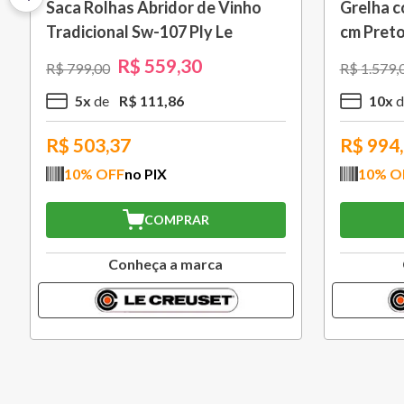
Travessa Retangular Classic 32
Porta Ute
cm Azul Deep Teal Le Creuset
Azul Car
R$
496
,
30
R$
709
,
00
R$
449
,
00
5
x
R$
99
,
26
3
x
R$
446,67
R$
282
10
% OFF
no PIX
10
% O
COMPRAR
Conheça a marca