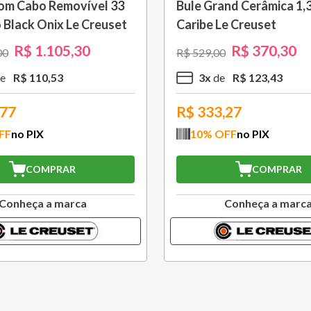
nsílios Classic 2,3 L
Saca Rolhas Abridor de
ibe Le Creuset
Modelo Garçom WT130
Le Creuset
R$
314
,
30
R$
209
,
30
R$
299
,
00
R$
104
,
76
2
x
R$
104
,
65
,87
R$
188,37
FF
no PIX
10
% OFF
no PIX
COMPRAR
COMPRAR
Conheça a marca
Conheça a marc