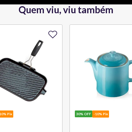
Quem viu, viu também
10% Pix
30%
OFF
-10% Pix