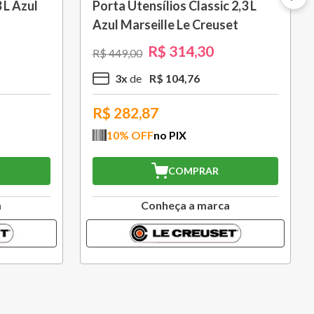
 Vinho
Molheira 460ml Azul Caribe Le
 Preto
Creuset
R$
216
,
30
R$
309
,
00
2
x
R$
108
,
15
R$
194,67
10
% OFF
no PIX
COMPRAR
a
Conheça a marca