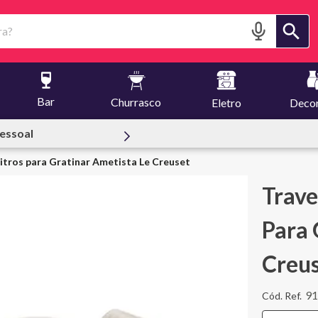
?
Bar
Churrasco
Eletro
Deco
essoal
Litros para Gratinar Ametista Le Creuset
Trave
Para 
Creu
9