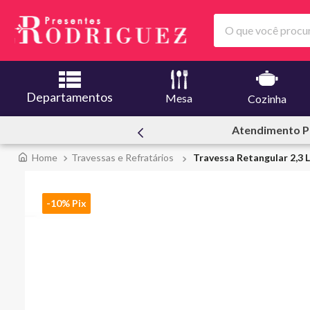
O que você procura
Departamentos
Mesa
Cozinha
000 m2
Atendimento P
Travessas e Refratários
Travessa Retangular 2,3 
-10% Pix