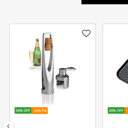
30%
OFF
-10% Pix
30%
OFF
-