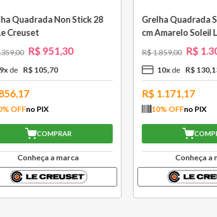
om Cabo Removível 33
Bule Grand Cerâmica 1,3
 Black Onix Le Creuset
Caribe Le Creuset
R$
1
.
105
,
30
R$
370
,
30
00
R$
529
,
00
R$
110
,
53
3
x
R$
123
,
43
,77
R$
333,27
FF
no PIX
10
% OFF
no PIX
COMPRAR
COMPRAR
Conheça a marca
Conheça a marc