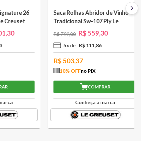
 L Azul
Porta Utensílios Classic 2,3 L
Azul Marseille Le Creuset
R$
314
,
30
R$
449
,
00
3
x
R$
104
,
76
R$
282,87
10
% OFF
no PIX
COMPRAR
a
Conheça a marca