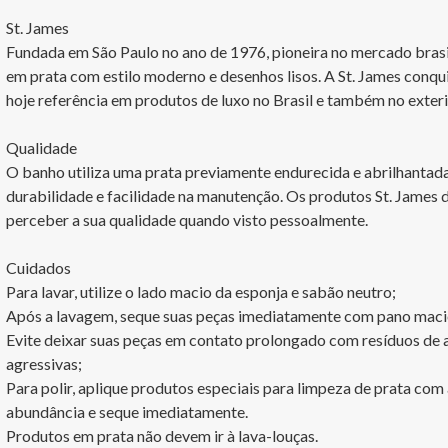
St. James

Fundada em São Paulo no ano de 1976, pioneira no mercado brasi
em prata com estilo moderno e desenhos lisos. A St. James conqu
hoje referência em produtos de luxo no Brasil e também no exterio
Qualidade

O banho utiliza uma prata previamente endurecida e abrilhantada
durabilidade e facilidade na manutenção. Os produtos St. James d
perceber a sua qualidade quando visto pessoalmente.

Cuidados

Para lavar, utilize o lado macio da esponja e sabão neutro;

Após a lavagem, seque suas peças imediatamente com pano macio
Evite deixar suas peças em contato prolongado com resíduos de 
agressivas;

Para polir, aplique produtos especiais para limpeza de prata co
abundância e seque imediatamente.

Produtos em prata não devem ir à lava-louças.
