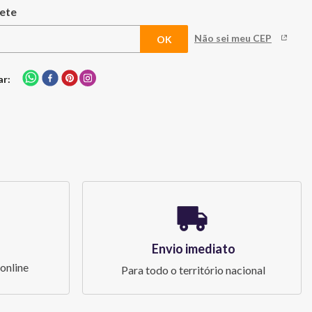
Não sei meu CEP
ar
Envio imediato
online
Para todo o território nacional