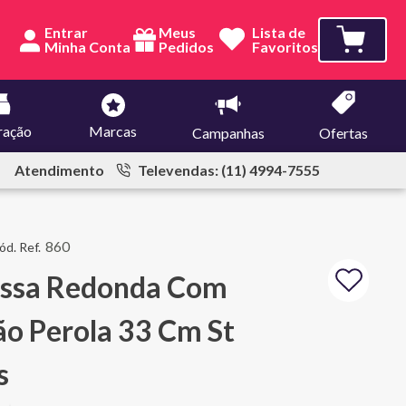
Entrar
Meus
Lista de
Pedidos
Favoritos
ração
Marcas
Campanhas
Ofertas
Atendimento
Televendas: (11) 4994-7555
860
essa Redonda Com
o Perola 33 Cm St
s