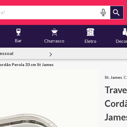
?
Bar
Churrasco
Eletro
Deco
reuset
rdão Perola 33 cm St James
St. James
Trav
Cordã
Jame