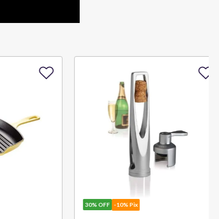
30%
OFF
-10% Pix