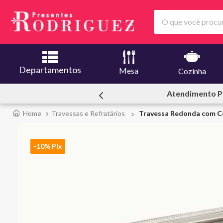
O que você procura
Departamentos
Mesa
Cozinha
ssoal
Ofertas | Le C
Travessas e Refratários
Travessa Redonda com Co
-10% Pix