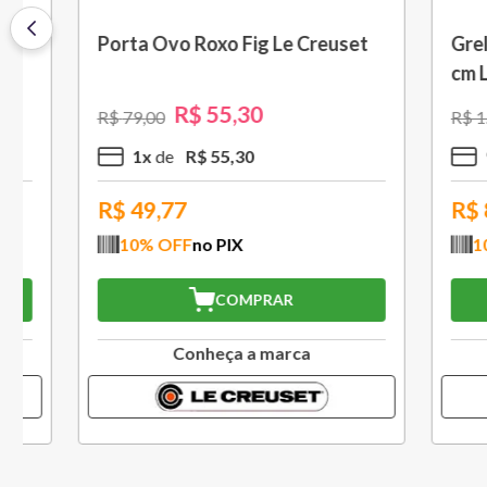
Saca Rolhas Abridor de Vinho
Grelha c
Tradicional Sw-107 Ply Le
cm Preto
Creuset
R$
559
,
30
R$
799
,
00
R$
1
.
579
,
5
x
R$
111
,
86
10
x
R$
503,37
R$
994
10
% OFF
no PIX
10
% O
COMPRAR
Conheça a marca