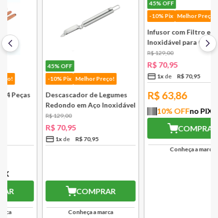
45%
OFF
45%
OFF
-10% Pix
Melhor Preço!
-10% Pix
Melhor Preço!
Descascador de Legumes
Infusor com Filtro em Aço
Redondo em Aço Inoxidável
Inoxidável para Chá
131 mm Bsf
Lausanne Bsf
R$
129
,
00
R$
129
,
00
R$
70
,
95
R$
70
,
95
1
x
R$
70
,
95
1
x
R$
70
,
95
R$
63,86
R$
63,86
10
% OFF
no PIX
10
% OFF
no PIX
COMPRAR
COMPRAR
Conheça a marca
Conheça a marca