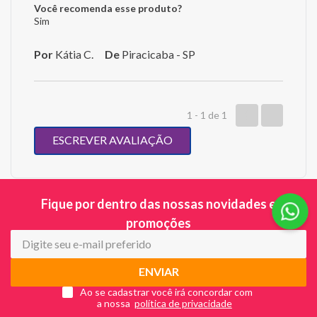
Você recomenda esse produto?
Sim
Por
Kátia C.
De
Piracicaba - SP
1 - 1
de
1
ESCREVER AVALIAÇÃO
Fique por dentro das nossas novidades e
promoções
ENVIAR
Ao se cadastrar você irá concordar com
a nossa