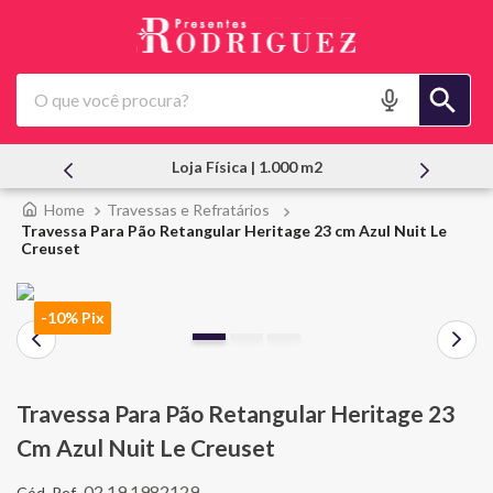
O que você procura?
a Física | 1.000 m2
Atendimento Pes
Travessas e Refratários
Travessa Para Pão Retangular Heritage 23 cm Azul Nuit Le
Creuset
-10% Pix
Travessa Para Pão Retangular Heritage 23
Cm Azul Nuit Le Creuset
02.19.1982129