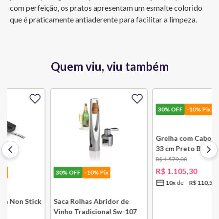
com perfeição, os pratos apresentam um esmalte colorido 
que é praticamente antiaderente para facilitar a limpeza.
Quem viu, viu também
30%
OFF
-10% Pix
30%
OFF
-10% Pix
k
Saca Rolhas Abridor de
Grelha com Cabo Removível
Vinho Tradicional Sw-107
33 cm Preto Black Onix Le