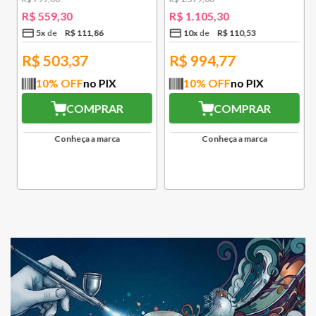
R$
559
,
30
R$
1
.
105
,
30
5
x
R$
111
,
86
10
x
R$
110
,
53
R$
503,37
R$
994,77
10
% OFF
no PIX
10
% OFF
no PIX
COMPRAR
COMPRAR
Conheça a marca
Conheça a marca