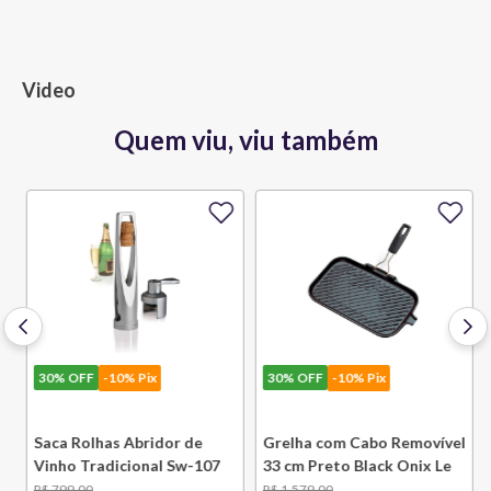
Video
Quem viu, viu também
30%
OFF
-10% Pix
30%
OFF
-10% Pix
e
Saca Rolhas Abridor de
Grelha com Cabo Removível
Vinho Tradicional Sw-107
33 cm Preto Black Onix Le
Ply Le Creuset
Creuset
R$
799
,
00
R$
1
.
579
,
00