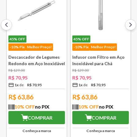
45%
OFF
45%
OFF
-10% Pix
Melhor Preço!
-10% Pix
Melhor Preço!
Descascador de Legumes
Infusor com Filtro em Aço
Redondo em Aço Inoxidável
Inoxidável para Chá
131 mm Bsf
Lausanne Bsf
R$
129
,
00
R$
129
,
00
R$
70
,
95
R$
70
,
95
1
x
R$
70
,
95
1
x
R$
70
,
95
R$
63,86
R$
63,86
10
% OFF
no PIX
10
% OFF
no PIX
COMPRAR
COMPRAR
Conheça a marca
Conheça a marca