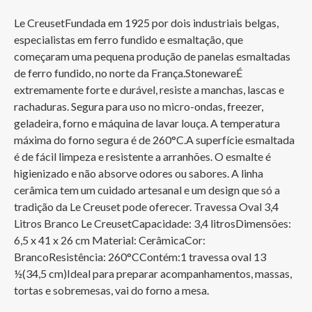
Le CreusetFundada em 1925 por dois industriais belgas, 
especialistas em ferro fundido e esmaltação, que 
começaram uma pequena produção de panelas esmaltadas 
de ferro fundido, no norte da França.StonewareÉ 
extremamente forte e durável, resiste a manchas, lascas e 
rachaduras. Segura para uso no micro-ondas, freezer, 
geladeira, forno e máquina de lavar louça. A temperatura 
máxima do forno segura é de 260°C.A superfície esmaltada 
é de fácil limpeza e resistente a arranhões. O esmalte é 
higienizado e não absorve odores ou sabores. A linha 
cerâmica tem um cuidado artesanal e um design que só a 
tradição da Le Creuset pode oferecer. Travessa Oval 3,4 
Litros Branco Le CreusetCapacidade: 3,4 litrosDimensões: 
6,5 x 41 x 26 cm Material: CerâmicaCor: 
BrancoResistência: 260°CContém:1 travessa oval 13 
½(34,5 cm)Ideal para preparar acompanhamentos, massas, 
tortas e sobremesas, vai do forno a mesa.