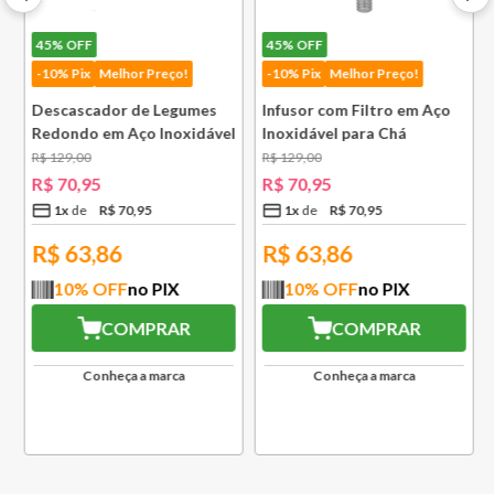
45%
OFF
45%
OFF
-10% Pix
Melhor Preço!
-10% Pix
Melhor Preço!
Descascador de Legumes
Infusor com Filtro em Aço
Redondo em Aço Inoxidável
Inoxidável para Chá
131 mm Bsf
Lausanne Bsf
R$
129
,
00
R$
129
,
00
R$
70
,
95
R$
70
,
95
1
x
R$
70
,
95
1
x
R$
70
,
95
R$
63,86
R$
63,86
10
% OFF
no PIX
10
% OFF
no PIX
COMPRAR
COMPRAR
Conheça a marca
Conheça a marca