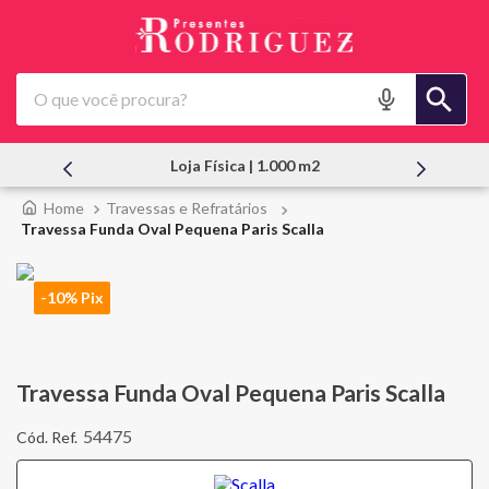
O que você procura?
Loja Física | 1.000 m2
At
Travessas e Refratários
Travessa Funda Oval Pequena Paris Scalla
-10% Pix
Travessa Funda Oval Pequena Paris Scalla
54475