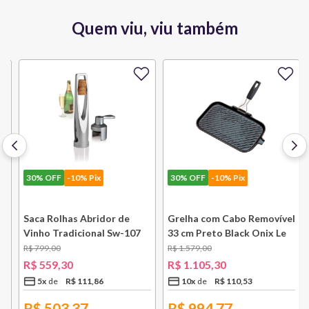
Quem viu, viu também
30%
OFF
-10% Pix
30%
OFF
-10% Pix
k
Saca Rolhas Abridor de
Grelha com Cabo Removível
Vinho Tradicional Sw-107
33 cm Preto Black Onix Le
Ply Le Creuset
Creuset
R$
799
,
00
R$
1
.
579
,
00
R$
559
,
30
R$
1
.
105
,
30
5
x
R$
111
,
86
10
x
R$
110
,
53
R$
503,37
R$
994,77