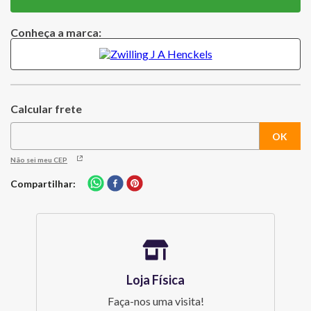
adequadas para cortar folhas de plástico finas e seda, bem como
para cortar papelão e flores sólidas. Como você pode usá-las para
Conheça a marca:
várias tarefas, estas tesouras multifuncionais de ponta da série
TWIN® Select são acessórios práticos para uso diário.
Não sei meu CEP
Compartilhar
Loja Física
Faça-nos uma visita!