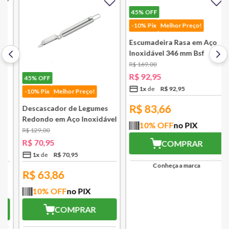
45%
OFF
-10% Pix
Melhor Preço!
45%
OFF
Descascador de Legumes
-10% Pix
Melhor Preço!
Redondo em Aço Inoxidável
131 mm Bsf
R$
129
,
00
Escumadeira Rasa em Aço
R$
70
,
95
Inoxidável 346 mm Bsf
1
x
R$
70
,
95
R$
169
,
00
R$
92
,
95
R$
63,86
1
x
R$
92
,
95
10
% OFF
no PIX
R$
83,66
COMPRAR
10
% OFF
no PIX