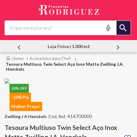
O que você procura?
Loja Física | 1.000 m2
Atendi
Acessórios para Chef
Tesoura Multiuso Twin Select Aço Inox Matte Zwilling J.A.
Henckels
20%
OFF
-10% Pix
Melhor Preço!
414700000
Zwilling J A Henckels
Tesoura Multiuso Twin Select Aço Inox
Matte Zwilling J.A. Henckels