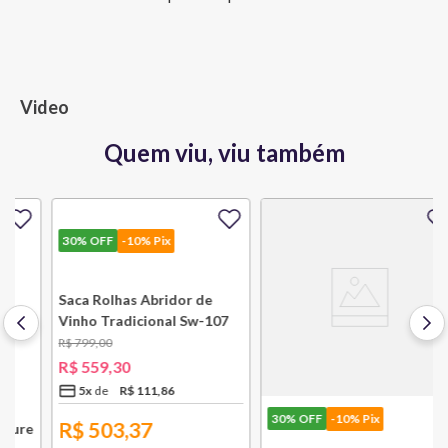
Video
Quem viu, viu também
30%
OFF
-10% Pix
30%
OFF
-10% Pix
e