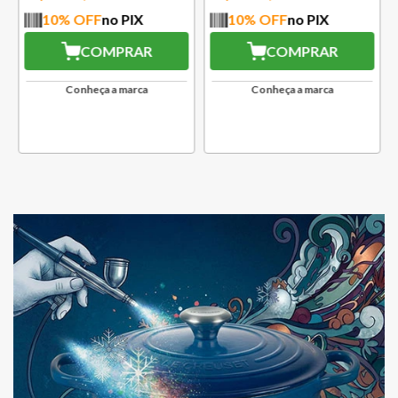
10
% OFF
no PIX
10
% OFF
no PIX
COMPRAR
COMPRAR
Conheça a marca
Conheça a marca