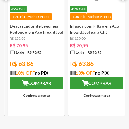
45%
OFF
45%
OFF
-10% Pix
Melhor Preço!
-10% Pix
Melhor Preço!
Descascador de Legumes
Infusor com Filtro em Aço
Redondo em Aço Inoxidável
Inoxidável para Chá
131 mm Bsf
Lausanne Bsf
R$
129
,
00
R$
129
,
00
R$
70
,
95
R$
70
,
95
1
x
R$
70
,
95
1
x
R$
70
,
95
R$
63,86
R$
63,86
10
% OFF
no PIX
10
% OFF
no PIX
COMPRAR
COMPRAR
Conheça a marca
Conheça a marca