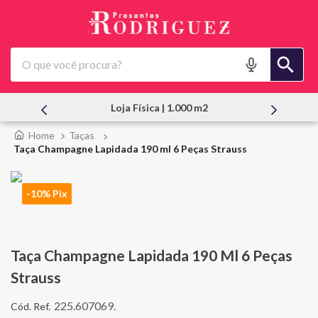
O que você procura?
Loja Física | 1.000 m2
Atendi
Taças
Taça Champagne Lapidada 190 ml 6 Peças Strauss
-10% Pix
Taça Champagne Lapidada 190 Ml 6 Peças
Strauss
225.607069.