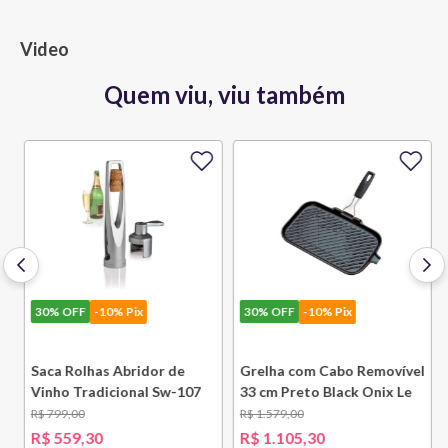
Video
Quem viu, viu também
30%
OFF
-10% Pix
30%
OFF
-10% Pix
e
Saca Rolhas Abridor de
Grelha com Cabo Removível
Vinho Tradicional Sw-107
33 cm Preto Black Onix Le
Ply Le Creuset
Creuset
R$
799
,
00
R$
1
.
579
,
00
R$
559
,
30
R$
1
.
105
,
30