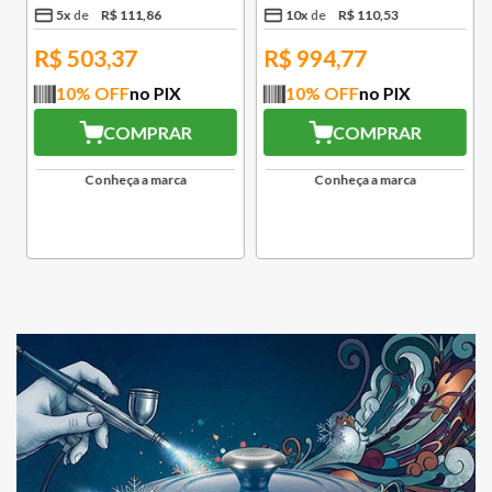
5
x
R$
111
,
86
10
x
R$
110
,
53
R$
503,37
R$
994,77
10
% OFF
no PIX
10
% OFF
no PIX
COMPRAR
COMPRAR
Conheça a marca
Conheça a marca