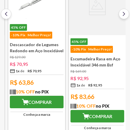
45%
OFF
-10% Pix
Melhor Preço!
45%
OFF
Descascador de Legumes
-10% Pix
Melhor Preço!
Redondo em Aço Inoxidável
131 mm Bsf
R$
129
,
00
Escumadeira Rasa em Aço
R$
70
,
95
Inoxidável 346 mm Bsf
1
x
R$
70
,
95
R$
169
,
00
R$
92
,
95
R$
63,86
1
x
R$
92
,
95
10
% OFF
no PIX
R$
83,66
COMPRAR
10
% OFF
no PIX
Conheça a marca
COMPRAR
Conheça a marca