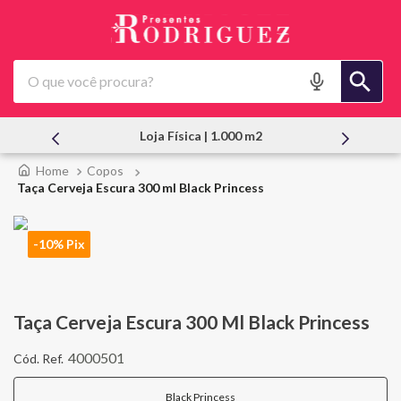
O que você procura?
Loja Física | 1.000 m2
Atendimento
Copos
Taça Cerveja Escura 300 ml Black Princess
-10% Pix
Taça Cerveja Escura 300 Ml Black Princess
4000501
Black Princess