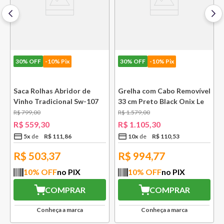
30%
OFF
-10% Pix
30%
OFF
-10% Pix
e
Saca Rolhas Abridor de
Grelha com Cabo Removível
Vinho Tradicional Sw-107
33 cm Preto Black Onix Le
Ply Le Creuset
Creuset
R$
799
,
00
R$
1
.
579
,
00
R$
559
,
30
R$
1
.
105
,
30
5
x
R$
111
,
86
10
x
R$
110
,
53
R$
503,37
R$
994,77
10
% OFF
no PIX
10
% OFF
no PIX
COMPRAR
COMPRAR
Conheça a marca
Conheça a marca