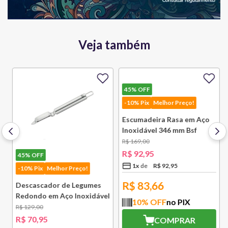
Veja também
45%
OFF
-10% Pix
Melhor Preço!
45%
OFF
Descascador de Legumes
-10% Pix
Melhor Preço!
Redondo em Aço Inoxidável
131 mm Bsf
R$
129
,
00
Escumadeira Rasa em Aço
R$
70
,
95
Inoxidável 346 mm Bsf