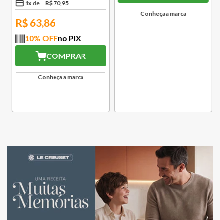
1
x
R$
70
,
95
R$
169
,
00
R$
92
,
95
R$
63,86
1
x
R$
92
,
95
10
% OFF
no PIX
R$
83,66
COMPRAR
10
% OFF
no PIX
Conheça a marca
COMPRAR
Conheça a marca