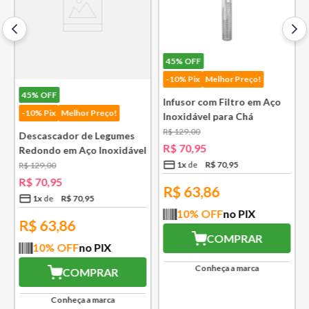
45%
OFF
-10% Pix
Melhor Preço!
45%
OFF
Infusor com Filtro em Aço
-10% Pix
Melhor Preço!
Inoxidável para Chá
Lausanne Bsf
R$
129
,
00
Descascador de Legumes
R$
70
,
95
Redondo em Aço Inoxidável
131 mm Bsf
1
x
R$
70
,
95
R$
129
,
00
R$
70
,
95
R$
63,86
1
x
R$
70
,
95
10
% OFF
no PIX
R$
63,86
COMPRAR
10
% OFF
no PIX
Conheça a marca
COMPRAR
Conheça a marca