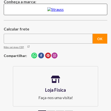
Conheça a marca:
polir cristais). Em seguida enxágue com bastante água e o coloque
de boca para baixo sobre um pano para escorrer a água.
Após um breve período, seque com pano macio.
Tenha o cuidado de nunca pegar a taça pela base, para evitar que
se quebre.
Não sei meu CEP
Taça Bordeaux Gran Cru 690 ml 2 Peças Strauss
Compartilhar
Capacidade: 690 ml
Dimensão: 26,5 cm
Material: Cristal
Loja Física
Faça-nos uma visita!
Cor: Transparente