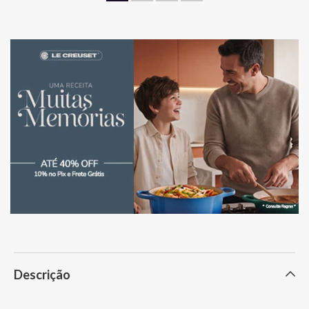
Contém:
2 taças bordeaux grand cru
Linha Sommelier
Taça muito versátil para grandes vinhos do Velho e do Novo Mundo
à base de Cabernet Sauvignon ou outras uvas que geram vinhos de
enorme complexidade olfativa e alta carga de taninos.
Especialmente recomendada para os novos clássicos sul-
americanos: Malbec e Carménère. O grande bojo enaltece a
profundidade dos aromas e o formato e as bordas cortadas,
direcionando o fluxo à zona central da língua, possibilitam um
perfeito equilíbrio entre as sensações de fruta com os taninos e a
acidez.
Descrição