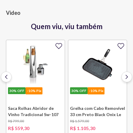
Video
Quem viu, viu também
30%
OFF
-10% Pix
30%
OFF
-10% Pix
e
Saca Rolhas Abridor de
Grelha com Cabo Removível
Vinho Tradicional Sw-107
33 cm Preto Black Onix Le
Ply Le Creuset
Creuset
R$
799
,
00
R$
1
.
579
,
00
R$
559
,
30
R$
1
.
105
,
30