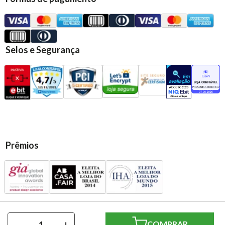
Selos e Segurança
Prêmios
Presentes Casa Rodriguez Ltda | CNPJ: 13.583.720/0001-79 | Rua:
－
＋
Santo André, 569 - Vl. Assunção - Santo André/SP | CEP 09020-