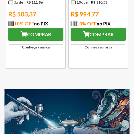
5
x
R$
111
,
86
10
x
R$
110
,
53
R$
503,37
R$
994,77
10
% OFF
no PIX
10
% OFF
no PIX
COMPRAR
COMPRAR
Conheça a marca
Conheça a marca