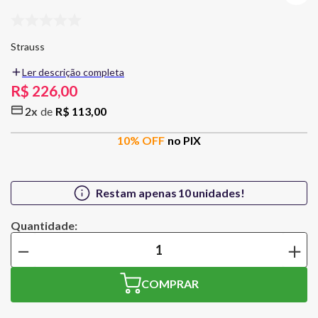
Strauss
Ler descrição completa
Fundada em Santa Catarina no ano de 1983, por Karl F. E. Strauss e
R$
226
,
00
seu filho, Frederico W. Strauss, ambos com profundos
2
R$
113
,
00
conhecimentos no ramo de cristal, tendo como objetivo ser a mais
bem montada fábrica de produção de artigos de cristal ao chumbo,
10
% OFF
no PIX
com teor de 24% (PbO), somente comparada as melhores do
mundo.
Cuidados
Restam apenas
10
unidades!
A lavagem dos copos de cristal é uma operação fundamental para a
boa apreciação das bebidas.
－
＋
As taças e copos da Strauss, apesar de possuir suas paredes
ligeiramente finas, elas apresentam resistência adequadas,
podendo ser lavadas em máquinas.
COMPRAR
Utilize água morna e detergente neutro numa esponja macia
(nunca utilize produtos abrasivos e produtos químicos para lavar ou