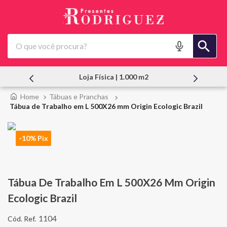
O que você procura?
 | 1.000 m2
Atendimento Pessoal
Tábuas e Pranchas
Tábua de Trabalho em L 500X26 mm Origin Ecologic Brazil
-10% Pix
Tábua De Trabalho Em L 500X26 Mm Origin
Ecologic Brazil
1104