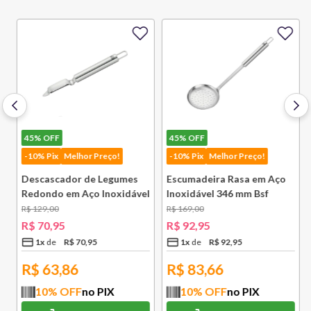
45%
OFF
45%
OFF
-10% Pix
Melhor Preço!
-10% Pix
Melhor Preço!
Descascador de Legumes
Escumadeira Rasa em Aço
Redondo em Aço Inoxidável
Inoxidável 346 mm Bsf
131 mm Bsf
R$
129
,
00
R$
169
,
00
R$
70
,
95
R$
92
,
95
1
x
R$
70
,
95
1
x
R$
92
,
95
R$
63,86
R$
83,66
10
% OFF
no PIX
10
% OFF
no PIX