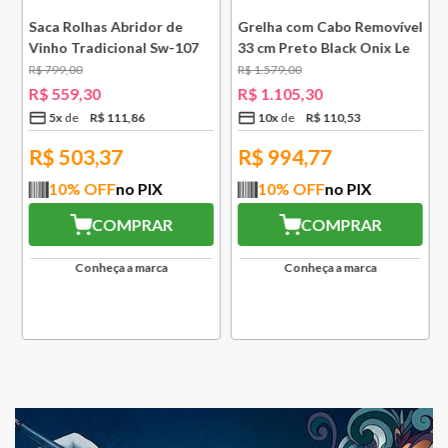
e
Saca Rolhas Abridor de
Grelha com Cabo Removível
Vinho Tradicional Sw-107
33 cm Preto Black Onix Le
Ply Le Creuset
Creuset
R$
799
,
00
R$
1
.
579
,
00
R$
559
,
30
R$
1
.
105
,
30
5
x
R$
111
,
86
10
x
R$
110
,
53
R$
503,37
R$
994,77
10
% OFF
no PIX
10
% OFF
no PIX
COMPRAR
COMPRAR
Conheça a marca
Conheça a marca