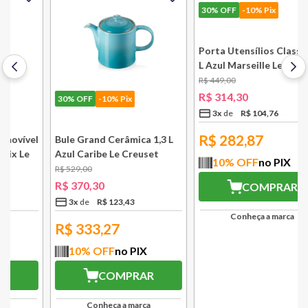
30%
OFF
-10% Pix
30%
OFF
-10% Pix
l
Bule Grand Cerâmica 1,3 L
Porta Utensílios Classic 2,3
Azul Caribe Le Creuset
L Azul Marseille Le Creuset
R$
529
,
00
R$
449
,
00
R$
370
,
30
R$
314
,
30
3
x
R$
123
,
43
3
x
R$
104
,
76
R$
333,27
R$
282,87
10
% OFF
no PIX
10
% OFF
no PIX
COMPRAR
COMPRAR
Conheça a marca
Conheça a marca