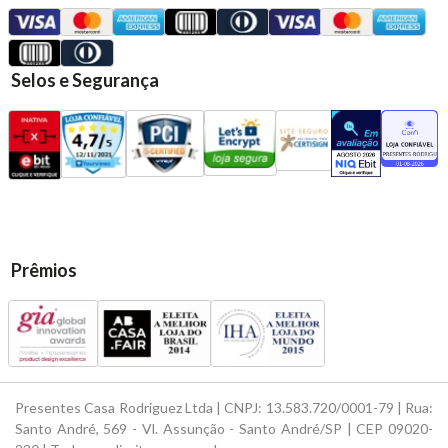
Selos e Segurança
Prêmios
Presentes Casa Rodriguez Ltda | CNPJ: 13.583.720/0001-79 | Rua:
Santo André, 569 - Vl. Assunção - Santo André/SP | CEP 09020-