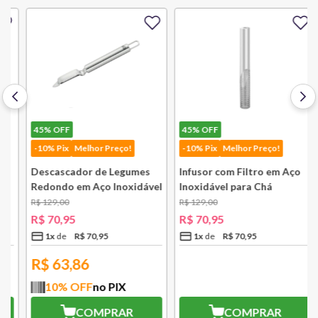
45%
OFF
45%
OFF
-10% Pix
Melhor Preço!
-10% Pix
Melhor Preço!
Descascador de Legumes
Infusor com Filtro em Aço
Redondo em Aço Inoxidável
Inoxidável para Chá
131 mm Bsf
Lausanne Bsf
R$
129
,
00
R$
129
,
00
R$
70
,
95
R$
70
,
95
1
x
R$
70
,
95
1
x
R$
70
,
95
R$
63,86
R$
63,86
10
% OFF
no PIX
10
% OFF
no PIX
COMPRAR
COMPRAR