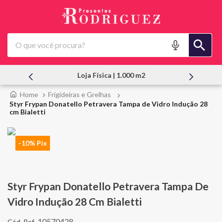
O que você procura?
Loja Física | 1.000 m2
At
Frigideiras e Grelhas
Styr Frypan Donatello Petravera Tampa de Vidro Indução 28
cm Bialetti
-10% Pix
Styr Frypan Donatello Petravera Tampa De
Vidro Indução 28 Cm Bialetti
10570428