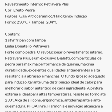
Revestimento Interno: Petravera Plus

Cor: Efeito Pedra

Fogões: Gás/Vitrocerâmico/Halogênio/Indução

Forno: 230°C / Tampas: 204°C

Contém:

1 styr fripan com tampa

Linha Donatello Petravera

Forte como pedra. O revolucionário revestimento interno, 
Petravera Plus, é um exclusivo Bialetti, com partículas de 
pedra para máxima performance de queima, máxima 
durabilidade, excelentes qualidades antiaderentes e alta 
resistência a abrasão e manchas. O fundo grosso adequado 
para indução garante uma distribuição ideal de calor para 
melhorar o sabor autêntico de cada ingrediente. A pintura 
externa é ideal para altas temperaturas, resiste no forno até 
230°. Alça de silicone, ergonômica, antiderrapante e anti-
queimadura. PFOA livre. Harmonia e inovação alcançam a 
máxima expressão para oferecer uma nova maneira de 