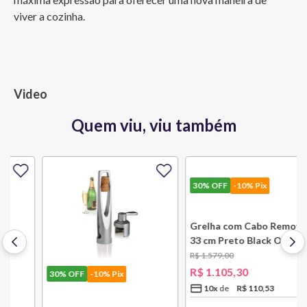
viver a cozinha.
Video
Quem viu, viu também
30%
OFF
-10% Pix
30%
OFF
-10% Pix