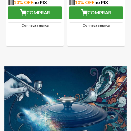
10
% OFF
no PIX
10
% OFF
no PIX
COMPRAR
COMPRAR
Conheça a marca
Conheça a marca