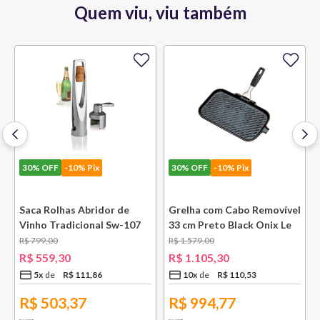
Quem viu, viu também
30%
OFF
-10% Pix
30%
OFF
-10% Pix
Saca Rolhas Abridor de
Grelha com Cabo Removível
Vinho Tradicional Sw-107
33 cm Preto Black Onix Le
Ply Le Creuset
Creuset
R$
799
,
00
R$
1
.
579
,
00
e
R$
559
,
30
R$
1
.
105
,
30
5
x
R$
111
,
86
10
x
R$
110
,
53
R$
503,37
R$
994,77