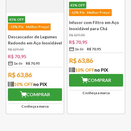
45%
OFF
-10% Pix
Melhor Preço!
45%
OFF
Infusor com Filtro em Aço
-10% Pix
Melhor Preço!
Inoxidável para Chá
Lausanne Bsf
R$
129
,
00
Descascador de Legumes
R$
70
,
95
Redondo em Aço Inoxidável
131 mm Bsf
1
x
R$
70
,
95
R$
129
,
00
R$
70
,
95
R$
63,86
1
x
R$
70
,
95
10
% OFF
no PIX
R$
63,86
COMPRAR
10
% OFF
no PIX
Conheça a marca
COMPRAR
Conheça a marca