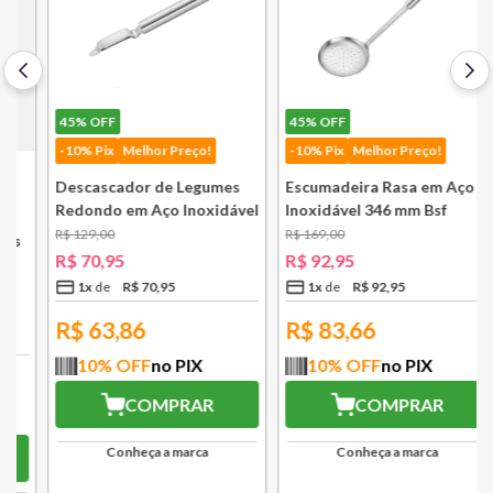
45%
OFF
45%
OFF
-10% Pix
Melhor Preço!
-10% Pix
Melhor Preço!
Descascador de Legumes
Escumadeira Rasa em Aço
Redondo em Aço Inoxidável
Inoxidável 346 mm Bsf
131 mm Bsf
R$
129
,
00
R$
169
,
00
R$
70
,
95
R$
92
,
95
1
x
R$
70
,
95
1
x
R$
92
,
95
R$
63,86
R$
83,66
10
% OFF
no PIX
10
% OFF
no PIX
COMPRAR
COMPRAR
Conheça a marca
Conheça a marca