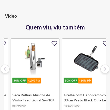
Video
Quem viu, viu também
30%
OFF
-10% Pix
30%
OFF
-10% Pix
e
Saca Rolhas Abridor de
Grelha com Cabo Removível
Vinho Tradicional Sw-107
33 cm Preto Black Onix Le
Ply Le Creuset
Creuset
R$
799
,
00
R$
1
.
579
,
00