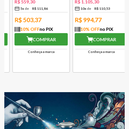
R$
559
,
30
R$
1
.
105
,
30
5
x
R$
111
,
86
10
x
R$
110
,
53
R$
503,37
R$
994,77
10
% OFF
no PIX
10
% OFF
no PIX
COMPRAR
COMPRAR
Conheça a marca
Conheça a marca