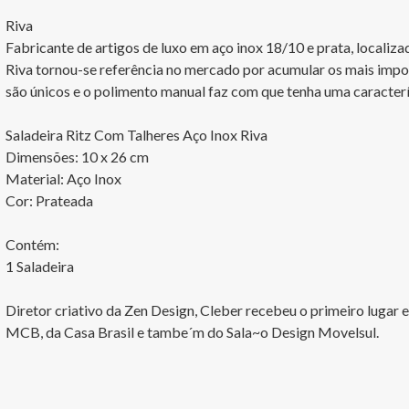
Riva

Fabricante de artigos de luxo em aço inox 18/10 e prata, localiz
Riva tornou-se referência no mercado por acumular os mais impor
são únicos e o polimento manual faz com que tenha uma caracterí
Saladeira Ritz Com Talheres Aço Inox Riva

Dimensões: 10 x 26 cm

Material: Aço Inox

Cor: Prateada

Contém: 

1 Saladeira

Diretor criativo da Zen Design, Cleber recebeu o primeiro lugar
MCB, da Casa Brasil e tambe´m do Sala~o Design Movelsul.