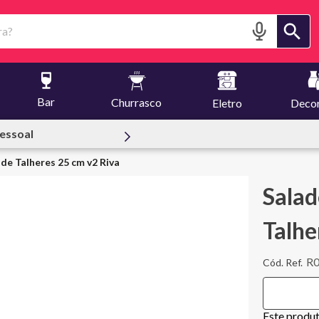
?
Bar
Churrasco
Eletro
Deco
 Creuset
 de Talheres 25 cm v2 Riva
Salad
Talhe
R
Este produ