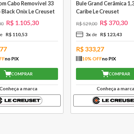
om Cabo Removível 33
Bule Grand Cerâmica 1,3
 Black Onix Le Creuset
Caribe Le Creuset
R$
1
.
105
,
30
R$
370
,
30
00
R$
529
,
00
R$
110
,
53
3
x
R$
123
,
43
,77
R$
333,27
FF
no PIX
10
% OFF
no PIX
COMPRAR
COMPRAR
Conheça a marca
Conheça a marc