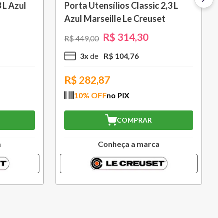
 L Azul
Porta Utensílios Classic 2,3 L
Azul Marseille Le Creuset
R$
314
,
30
R$
449
,
00
3
x
R$
104
,
76
R$
282,87
10
% OFF
no PIX
COMPRAR
a
Conheça a marca