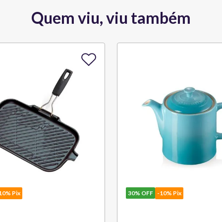
Quem viu, viu também
10% Pix
30%
OFF
-10% Pix