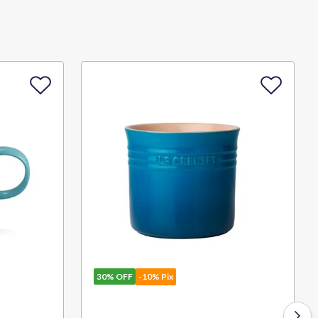
30%
OFF
-10% Pix