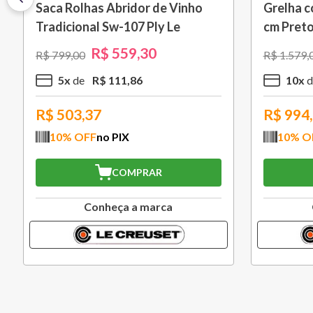
Saca Rolhas Abridor de Vinho
Grelha c
Tradicional Sw-107 Ply Le
cm Preto
Creuset
R$
559
,
30
R$
799
,
00
R$
1
.
579
,
5
x
R$
111
,
86
10
x
R$
503,37
R$
994
10
% OFF
no PIX
10
% O
COMPRAR
Conheça a marca