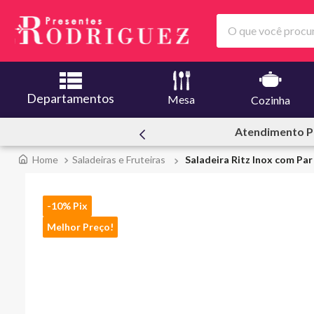
O que você procura
Departamentos
Mesa
Cozinha
ssoal
Ofertas | Le
Saladeiras e Fruteiras
Saladeira Ritz Inox com Par
-10% Pix
Melhor Preço!