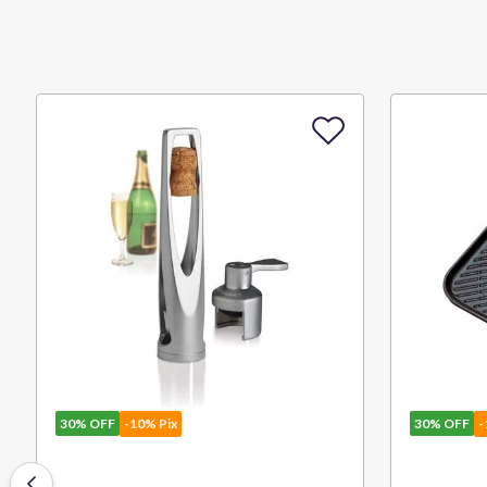
30%
OFF
-10% Pix
30%
OFF
-