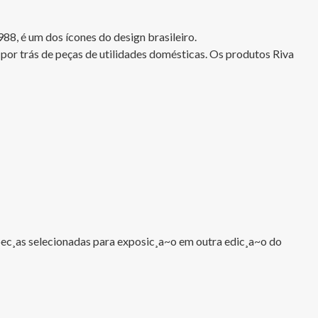
8, é um dos ícones do design brasileiro.

por trás de peças de utilidades domésticas. Os produtos Riva 
pec¸as selecionadas para exposic¸a~o em outra edic¸a~o do 