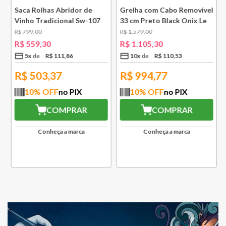
e
Saca Rolhas Abridor de
Grelha com Cabo Removível
Vinho Tradicional Sw-107
33 cm Preto Black Onix Le
Ply Le Creuset
Creuset
R$
799
,
00
R$
1
.
579
,
00
R$
559
,
30
R$
1
.
105
,
30
5
x
R$
111
,
86
10
x
R$
110
,
53
R$
503,37
R$
994,77
10
% OFF
no PIX
10
% OFF
no PIX
COMPRAR
COMPRAR
Conheça a marca
Conheça a marca