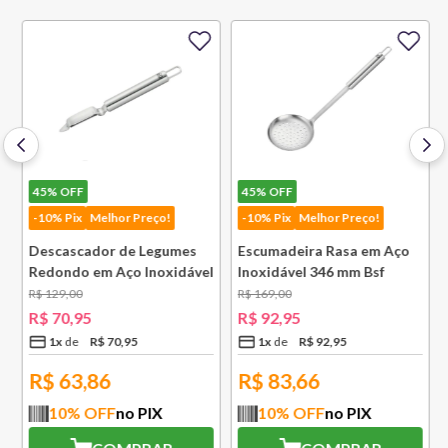
45%
OFF
45%
OFF
-10% Pix
Melhor Preço!
-10% Pix
Melhor Preço!
Descascador de Legumes
Escumadeira Rasa em Aço
Redondo em Aço Inoxidável
Inoxidável 346 mm Bsf
131 mm Bsf
R$
129
,
00
R$
169
,
00
R$
70
,
95
R$
92
,
95
1
x
R$
70
,
95
1
x
R$
92
,
95
R$
63,86
R$
83,66
10
% OFF
no PIX
10
% OFF
no PIX