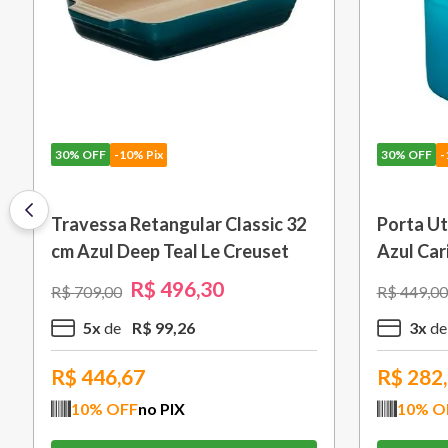
-10% Pix
40%
OFF
-10% Pix
a 460ml Azul Caribe Le
Pincel de Silicone Vênu
Le Creuset
R$
216
,
30
R$
125
,
40
0
R$
209
,
00
R$
108
,
15
1
x
R$
125
,
40
,67
R$
112,86
OFF
no PIX
10
% OFF
no PIX