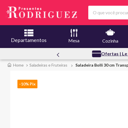
O que você procura
Departamentos
Mesa
Cozinha
ssoal
Ofertas | Le
Saladeiras e Fruteiras
Saladeira Bolli 30 cm Trans
-10% Pix