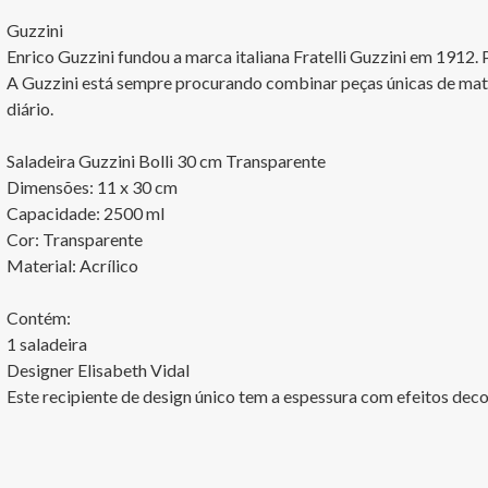
Guzzini

Enrico Guzzini fundou a marca italiana Fratelli Guzzini em 1912. 
A Guzzini está sempre procurando combinar peças únicas de materi
diário.

Saladeira Guzzini Bolli 30 cm Transparente

Dimensões: 11 x 30 cm

Capacidade: 2500 ml

Cor: Transparente

Material: Acrílico

Contém:

1 saladeira

Designer Elisabeth Vidal

Este recipiente de design único tem a espessura com efeitos deco