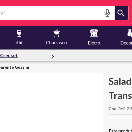
?
Bar
Churrasco
Eletro
Deco
 Creuset
parente Guzzini
Salad
Trans
23
Este produ