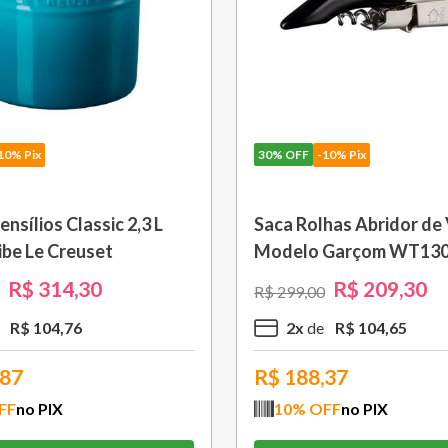
30%
OFF
-10% Pix
s Branco
Porta Ovo Roxo Fig Le Creuset
R$
55
,
30
R$
79
,
00
1
x
R$
55
,
30
R$
49,77
10
% OFF
no PIX