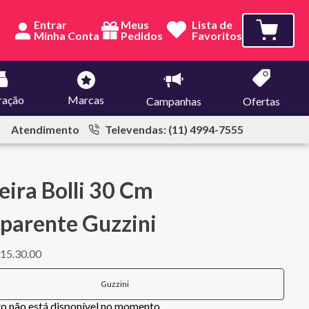
Entrar
Meus
Lista de
Pedidos
Favoritos
ração
Marcas
Campanhas
Ofertas
Atendimento
Televendas: (11) 4994-7555
eira Bolli 30 Cm
parente Guzzini
15.30.00
Guzzini
to não está disponível no momento