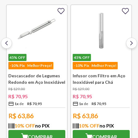
45%
OFF
45%
OFF
-10% Pix
Melhor Preço!
-10% Pix
Melhor Preço!
Descascador de Legumes
Infusor com Filtro em Aço
Redondo em Aço Inoxidável
Inoxidável para Chá
131 mm Bsf
Lausanne Bsf
R$
129
,
00
R$
129
,
00
R$
70
,
95
R$
70
,
95
1
x
R$
70
,
95
1
x
R$
70
,
95
R$
63,86
R$
63,86
10
% OFF
no PIX
10
% OFF
no PIX
COMPRAR
COMPRAR