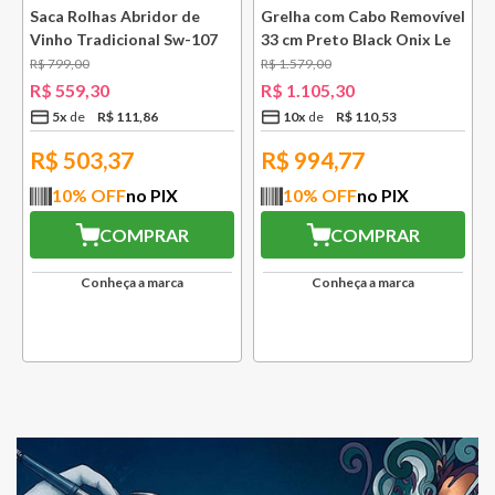
k
Saca Rolhas Abridor de
Grelha com Cabo Removível
Vinho Tradicional Sw-107
33 cm Preto Black Onix Le
Ply Le Creuset
Creuset
R$
799
,
00
R$
1
.
579
,
00
R$
559
,
30
R$
1
.
105
,
30
5
x
R$
111
,
86
10
x
R$
110
,
53
R$
503,37
R$
994,77
10
% OFF
no PIX
10
% OFF
no PIX
COMPRAR
COMPRAR
Conheça a marca
Conheça a marca