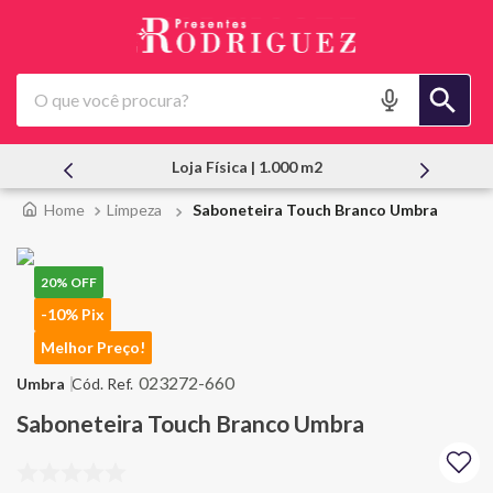
O que você procura?
m2
Atendimento Pessoal
Limpeza
Saboneteira Touch Branco Umbra
20%
OFF
-10% Pix
Melhor Preço!
023272-660
Umbra
Saboneteira Touch Branco Umbra