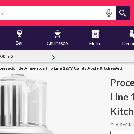
?
Bar
Churrasco
Eletro
Deco
essoal
cessador de Alimentos Pro Line 127V Candy Apple KitchenAid
Proce
Line
Kitc
K