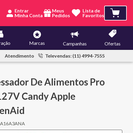
Entrar
Meus
Lista de
Pedidos
Favoritos
ração
Marcas
Campanhas
Ofertas
Atendimento
Televendas: (11) 4994-7555
ssador De Alimentos Pro
 127V Candy Apple
henAid
JA16A3ANA