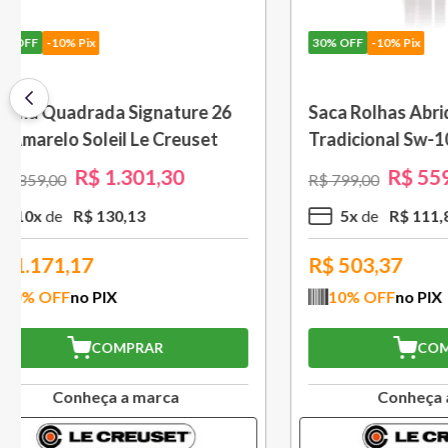
30%
OFF
-10% Pix
30%
OFF
-
Saca Rolhas Abridor de Vinho
Grelha c
Tradicional Sw-107 Ply Le
cm Preto
Creuset
R$
559
,
30
R$
799
,
00
R$
1
.
579
,
5
x
R$
111
,
86
10
x
R$
503,37
R$
994
10
% OFF
no PIX
10
% O
COMPRAR
Conheça a marca