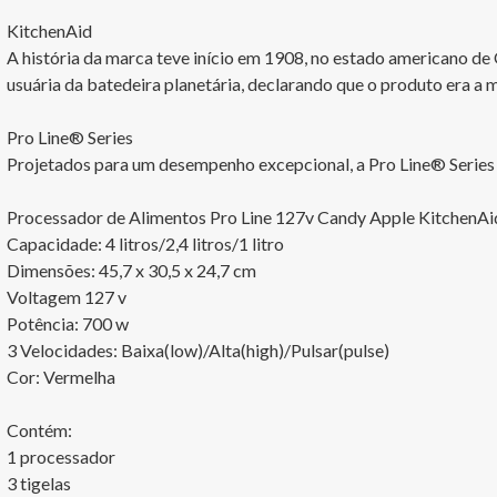
KitchenAid

A história da marca teve início em 1908, no estado americano 
usuária da batedeira planetária, declarando que o produto era a mel
Pro Line® Series

Projetados para um desempenho excepcional, a Pro Line® Series o
Processador de Alimentos Pro Line 127v Candy Apple KitchenAid
Capacidade: 4 litros/2,4 litros/1 litro

Dimensões: 45,7 x 30,5 x 24,7 cm

Voltagem 127 v

Potência: 700 w 

3 Velocidades: Baixa(low)/Alta(high)/Pulsar(pulse) 

Cor: Vermelha

Contém:

1 processador

3 tigelas
