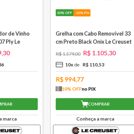
10% Pix
30%
OFF
-10% Pix
om Cabo Removível 33
Bule Grand Cerâmica 1,3
 Black Onix Le Creuset
Caribe Le Creuset
R$
1
.
105
,
30
R$
370
,
30
00
R$
529
,
00
R$
110
,
53
3
x
R$
123
,
43
,77
R$
333,27
FF
no PIX
10
% OFF
no PIX
COMPRAR
COMPRAR
Conheça a marca
Conheça a marc