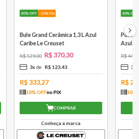
30%
OFF
-10% Pix
 L Azul
Porta Utensílios Classic 2,3 L
Azul Marseille Le Creuset
R$
314
,
30
R$
449
,
00
3
x
R$
104
,
76
R$
282,87
10
% OFF
no PIX
COMPRAR
a
Conheça a marca